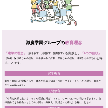
滋慶学園グループの
教育理念
「建学の理念」
を実践し、
「4つの信頼」
（実学教育、人間教育、国際教育）
を得
（生徒・保護者からの信頼、中学校からの信頼、業界からの信頼、地域からの信頼）
ることです。
実学教育
業界と直結した学校として、業界が求める知識・技術・マインドをもった人材を、業界と
ともに育成します。
人間教育
「今日も笑顔であいさつを」を標語に掲げ、コミュニケーションの大切さを学びます。自
律協働できる社会人としての人間力（身構え・気構え・心構え）を身につけます。