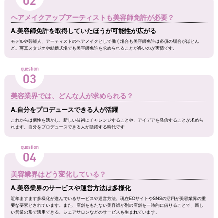
02
ヘアメイクアップアーティストも美容師免許が必要？
A.美容師免許を取得していたほうが可能性が広がる
モデルや芸能人、アーティストのヘアメイクとして働く場合も美容師免許は必須の場合がほとん
ど。写真スタジオや結婚式場でも美容師免許を求められることが多いのが実情です。
question
03
美容業界では、どんな人が求められる？
A.自分をプロデュースできる人が活躍
これからは個性を活かし、新しい技術にチャレンジすることや、アイデアを発信することが求めら
れます。自分をプロデュースできる人が活躍する時代です
question
04
美容業界はどう変化している？
A.美容業界のサービスや運営方法は多様化
近年ますます多様化が進んでいるサービスや運営方法。現在ECサイトやSNSの活用が美容業界の重
要な要素とされています。また、店舗をもたない美容師が別の店舗を一時的に借りることで、新し
い営業の形で活用できる、シェアサロンなどのサービスも生まれています。