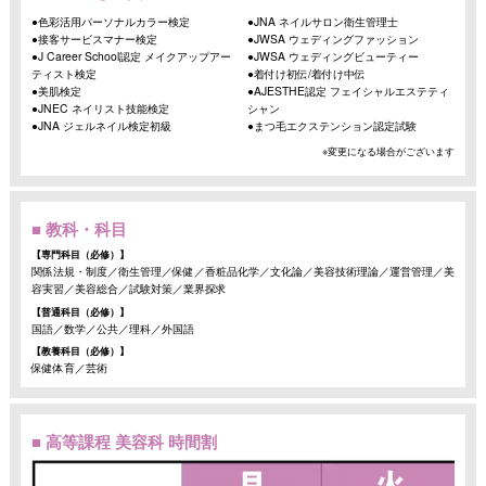
●色彩活用パーソナルカラー検定
●JNA ネイルサロン衛生管理士
●接客サービスマナー検定
●JWSA ウェディングファッション
●J Career School認定 メイクアップアー
●JWSA ウェディングビューティー
ティスト検定
●着付け初伝/着付け中伝
●美肌検定
●AJESTHE認定 フェイシャルエステティ
●JNEC ネイリスト技能検定
シャン
●JNA ジェルネイル検定初級
●まつ毛エクステンション認定試験
※変更になる場合がございます
■ 教科・科目
【専門科目（必修）】
関係法規・制度／衛生管理／保健／香粧品化学／文化論／美容技術理論／運営管理／美
容実習／美容総合／試験対策／業界探求
【普通科目（必修）】
国語／数学／公共／理科／外国語
【教養科目（必修）】
保健体育／芸術
■ 高等課程 美容科 時間割