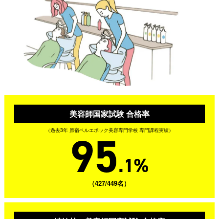
美容師国家試験 合格率
（過去3年 原宿ベルエポック美容専門学校 専門課程実績）
95
.1%
（427/449名）