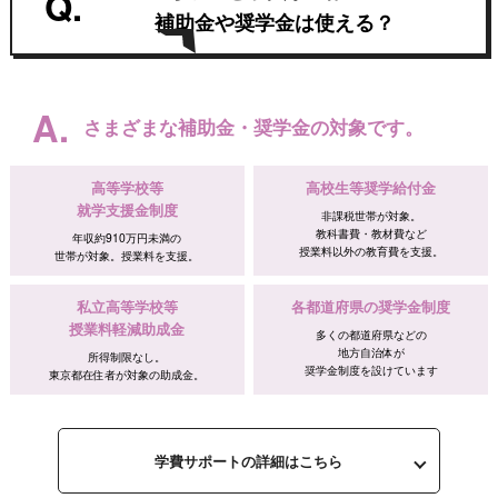
Q.
補助金や奨学金は使える？
A.
さまざまな補助金・奨学金の対象です。
高等学校等
高校生等奨学給付金
就学支援金制度
非課税世帯が対象。
教科書費・教材費など
年収約910万円未満の
授業料以外の教育費を支援。
世帯が対象。授業料を支援。
私立高等学校等
各都道府県の奨学金制度
授業料軽減助成金
多くの都道府県などの
地方自治体が
所得制限なし。
奨学金制度を設けています
東京都在住者が対象の助成金。
学費サポートの詳細はこちら