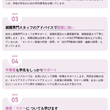
ンが、本校の学生のための学内選考会を開いています。
point
03
就職専門スタッフのアドバイスで
面接に強い
担任と就職専門スタッフがWサポート。就職先選定から履歴書対策、模擬面接まで丁寧に
指導します。また、就職活動は従来と異なり、オンインや自己PR動画の提出なども増え
ているため、「オンライン面接の対策・指導」や「自己PR動画の撮影・編集の指導」も
行っています。
point
04
卒業後
も学生をしっかり
サポート
ベルエポックグループは、生涯にわたって就職・転職をサポートします。同窓会活動のほ
か、キャリアステップやキャリアチェンジ、出産後の再就職、Uターン就職、あるいは独
立といったキャリアに関する相談をいつでも受けられるので安心です。
point
05
接客・マナー
に ついても学びます