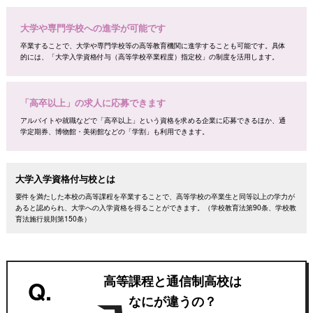
大学や専門学校への進学が可能です
卒業することで、大学や専門学校等の高等教育機関に進学することも可能です。具体
的には、「大学入学資格付与（高等学校卒業程度）指定校」の制度を活用します。
「高卒以上」の求人に応募できます
アルバイトや就職などで「高卒以上」という資格を求める企業に応募できるほか、通
学定期券、博物館・美術館などの「学割」も利用できます。
大学入学資格付与校とは
要件を満たした本校の高等課程を卒業することで、高等学校の卒業生と同等以上の学力が
あると認められ、大学への入学資格を得ることができます。（学校教育法第90条、学校教
育法施行規則第150条）
高等課程と通信制高校は
Q.
なにが違うの？