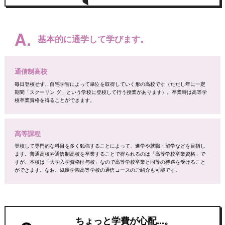
A.
基本的に通学して学びます。
通信制高校
毎日登校せず、自宅学習によって単位を取得していく形の高校です（ただし年に一定
期間「スクーリン グ」という学校に登校して行う授業があります）。卒業時は高等学
校卒業資格を得ることができます。
高等課程
登校して専門的な科目を多く勉強することによって、進学や就職・留学などを目指し
ます。普通高校や通信制高校を卒業することで得られるのは「高等学校卒業資格」で
すが、本校は「大学入学資格付与校」なので高等学校卒業と同等の待遇を受けること
ができます。なお、滋慶学園高等学校の通信コースのご紹介も可能です。
ちょっと学費が心配...。