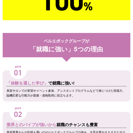
100
%
ベルエポックグループが
「就職に強い」5つの理由
point
01
「体験を通した学び」
で就職に強い!
美容サロンでの実習やイベント参加、アシスタントプログラムなどで身につけた現場力、
臨機応変な行動力が面接・資格取得に役立ちます。
point
02
業界とのパイプが強いから
就職のチャンスも豊富
美容業界からの信頼も厚いのがベルエポックグループの強み。大手企業やさまざまなサロ