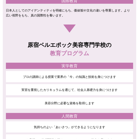
国際教育
日本人としてのアイデンティティを明確にもち、価値観や文化の違いを尊重します。より
広い視野をもち、真の国際性を養います。
原宿ベルエポック美容専門学校の
教育プログラム
実学教育
プロの講師による授業で業界の
「今」の知識と技術を身につけます
実習を重視したカリキュラムを通じて、
社会人基礎力を身につけます
美容分野に必要な資格を
取得します
人間教育
気持ちのよい「あいさつ」が
できるようになります