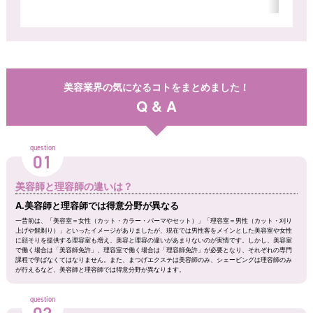
美容業界の気になるコトをまとめました！
Q & A
question
01
美容師と理容師の違いは？
A.美容師と理容師では得意分野が異なる
一昔前は、「美容室＝女性（カット・カラー・パーマやセット）」「理容室＝男性（カット・刈り
上げや髭剃り）」といったイメージがありましたが、現在では男性客をメインとした美容室や女性
に顔そりを提供する理容室も増え、美容と理容の違いがあまりないのが実情です。しかし、美容室
で働く場合は「美容師免許」、理容室で働く場合は「理容師免許」が必要となり、それぞれの専門
課程で学ばなくてはなりません。また、まつげエクステは美容師のみ、シェービングは理容師のみ
が行えるなど、美容師と理容師では得意分野が異なります。
question