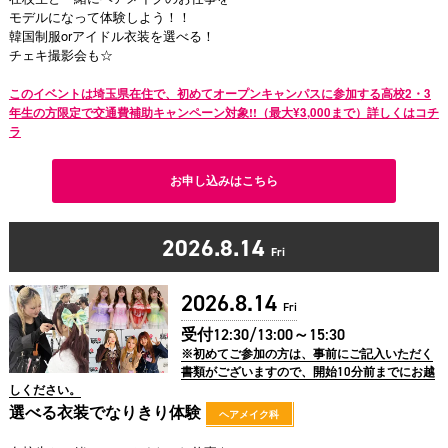
モデルになって体験しよう！！
韓国制服orアイドル衣装を選べる！
チェキ撮影会も☆
このイベントは埼玉県在住で、初めてオープンキャンパスに参加する高校2・3
年生の方限定で交通費補助キャンペーン対象!!（最大¥3,000まで）詳しくはコチ
ラ
お申し込みはこちら
2026.8.14
Fri
2026.8.14
Fri
受付12:30/13:00～15:30
※初めてご参加の方は、事前にご記入いただく
書類がございますので、開始10分前までにお越
しください。
選べる衣装でなりきり体験
ヘアメイク科