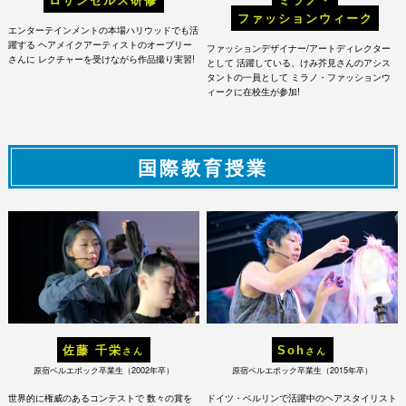
ロサンゼルス研修
ミラノ・
ファッションウィーク
エンターテインメントの本場ハリウッドでも活
躍する
ヘアメイクアーティストのオーブリー
ファッションデザイナー/アートディレクター
さんに
レクチャーを受けながら作品撮り実習!
として
活躍している、けみ芥見さんのアシス
タントの一員として
ミラノ・ファッションウ
ィークに在校生が参加!
国際教育授業
佐藤 千栄
Soh
さん
さん
原宿ベルエポック卒業生（2002年卒）
原宿ベルエポック卒業生（2015年卒）
世界的に権威のあるコンテストで
数々の賞を
ドイツ・ベルリンで活躍中のヘアスタイリスト