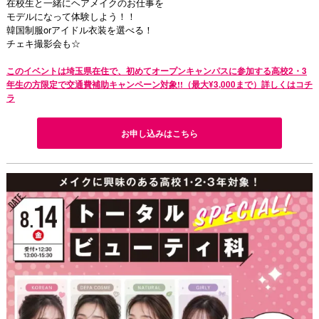
在校生と一緒にヘアメイクのお仕事を
モデルになって体験しよう！！
韓国制服orアイドル衣装を選べる！
チェキ撮影会も☆
このイベントは埼玉県在住で、初めてオープンキャンパスに参加する高校2・3
年生の方限定で交通費補助キャンペーン対象!!（最大¥3,000まで）詳しくはコチ
ラ
お申し込みはこちら