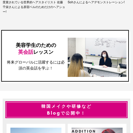
受賞されている世界的ヘアスタイリスト
佐藤
Sohさんによるヘアデモンストレーション!
千栄さんによる原宿ベルのためだけのヘアショ
ー!
美容学生のための
英会話
レッスン
将来グローバルに活躍するには必
須の英会話を学ぶ！
韓国メイクや研修など
Blog
で公開中！