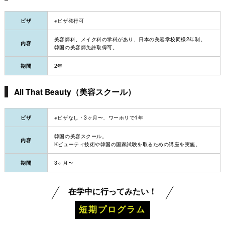
ビザ
※ビザ発行可
美容師科、メイク科の学科があり、日本の美容学校同様2年制。
内容
韓国の美容師免許取得可。
期間
2年
All That Beauty（美容スクール）
ビザ
※ビザなし・3ヶ月〜、ワーホリで1年
韓国の美容スクール。
内容
Kビューティ技術や韓国の国家試験を取るための講座を実施。
期間
3ヶ月〜
在学中に行ってみたい！
短期プログラム