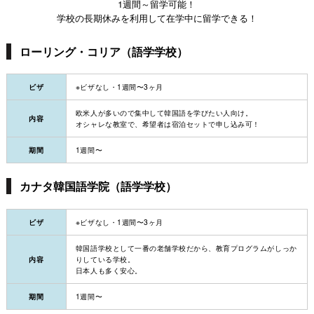
1週間～留学可能！
学校の長期休みを利用して在学中に留学できる！
ローリング・コリア（語学学校）
ビザ
※ビザなし・1週間〜3ヶ月
欧米人が多いので集中して韓国語を学びたい人向け。
内容
オシャレな教室で、希望者は宿泊セットで申し込み可！
期間
1週間〜
カナタ韓国語学院（語学学校）
ビザ
※ビザなし・1週間〜3ヶ月
韓国語学校として一番の老舗学校だから、教育プログラムがしっか
内容
りしている学校。
日本人も多く安心。
期間
1週間〜