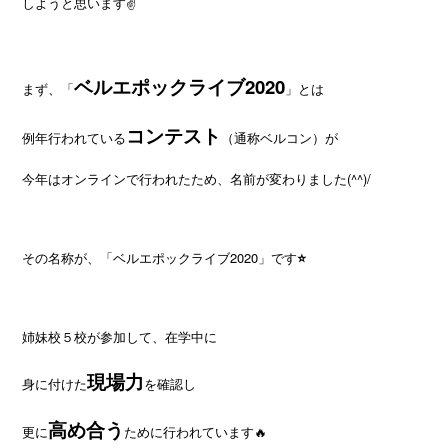
しようと思います✌️
ベルエポックライブ2020
まず、「
」とは
コンテスト
例年行われている
（通称ベルコン）が
今年はオンラインで行われたため、名前が変わりました(^^)/
その名称が、「ベルエポックライブ2020」です
⭐️
姉妹校５校が参加して、在学中に
現場力
身に付けた
を確認し
高め合う
更に
ために行われています🔥