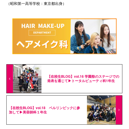
（昭和第一高等学校：東京都出身）
【在校生BLOG】vol.16 学園祭のステージでの
発表を通じて▶トータルビューティ科1年生
【在校生BLOG】vol.18 ベルリンピックに参
加して▶美容師科１年生