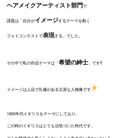
ヘアメイクアーティスト部門
で
イメージ
課題は「自分が
するテーマを動く
表現
フォトコンテストで
する」でした。
希望の紳士
その中で私の作品テーマは「
」です‼
イメージは上品で礼儀がある立派な人物像です
1930年代イギリスをテーマにしており、
この時のイギリスはとても活気づいた時代です。
どんな時代でも私らしくかっこよく生きていきたいという