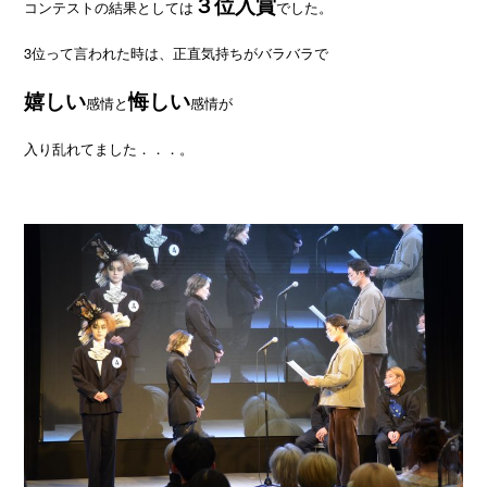
３位入賞
コンテストの結果としては
でした。
3位って言われた時は、正直気持ちがバラバラで
嬉しい
悔しい
感情と
感情が
入り乱れてました．．．。