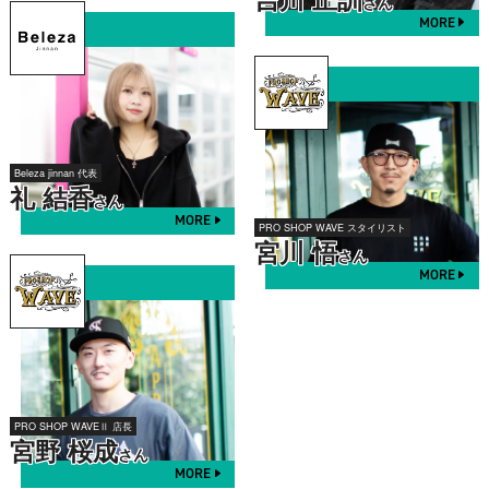
さん
MORE
Beleza jinnan 代表
礼 結香
さん
MORE
PRO SHOP WAVE スタイリスト
宮川 悟
さん
MORE
PRO SHOP WAVEⅡ 店長
宮野 桜成
さん
MORE