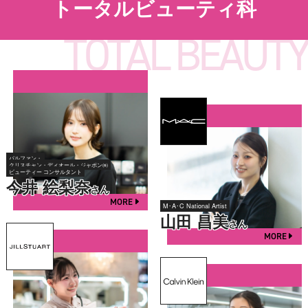
トータルビューティ科
パルファン・
クリスチャン・ディオール・ジャポン㈱
ビューティー コンサルタント
今井 絵梨奈
さん
MORE
M･A･C National Artist
山田 昌美
さん
MORE