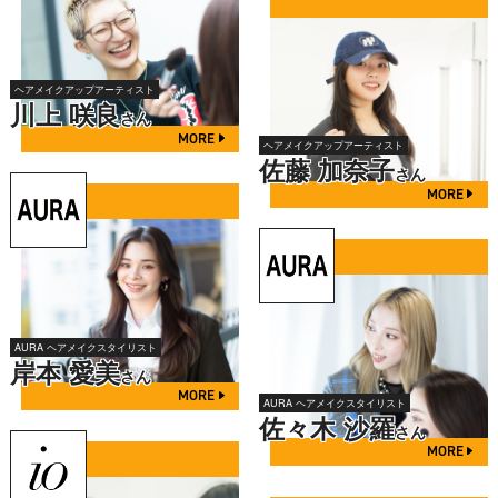
ヘアメイクアップアーティスト
川上 咲良
さん
MORE
ヘアメイクアップアーティスト
佐藤 加奈子
さん
MORE
AURA ヘアメイクスタイリスト
岸本 愛美
さん
MORE
AURA ヘアメイクスタイリスト
佐々木 沙羅
さん
MORE