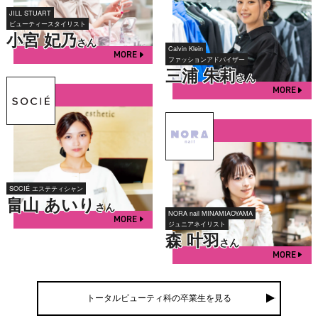
JILL STUART
ビューティースタイリスト
小宮 妃乃
さん
Calvin Klein
MORE
ファッションアドバイザー
三浦 朱莉
さん
MORE
SOCIÉ エステティシャン
畠山 あいり
さん
NORA nail MINAMIAOYAMA
MORE
ジュニアネイリスト
森 叶羽
さん
MORE
トータルビューティ科の卒業生を見る