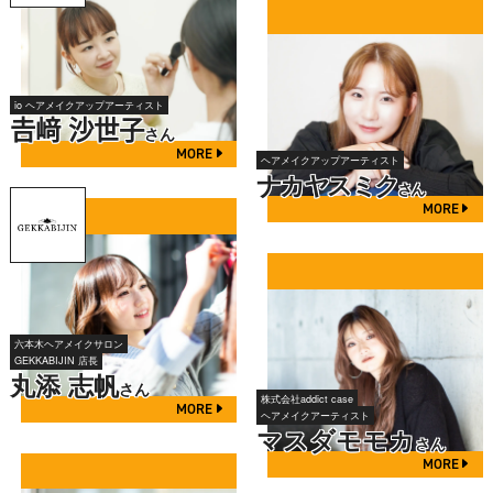
io ヘアメイクアップアーティスト
𠮷﨑 沙世子
さん
MORE
ヘアメイクアップアーティスト
ナカヤスミク
さん
MORE
六本木ヘアメイクサロン
GEKKABIJIN 店長
丸添 志帆
さん
株式会社addict case
MORE
ヘアメイクアーティスト
マスダモモカ
さん
MORE