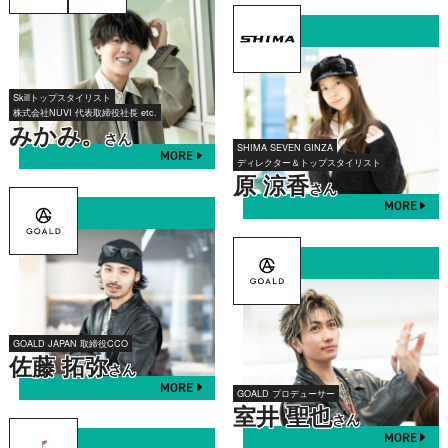
Skillトップスタイリスト
株式会社NUVI 代表取締役社長 etc.
みかみ。
さん
SHIMA SEVEN GINZA
MORE
ディレクター＆トップスタイリスト
原 涼香
さん
MORE
GOALD JAPAN 取締役CCO
佐藤 拓弥
さん
MORE
GOALD プロデューサー
室井 聖也
さん
MORE