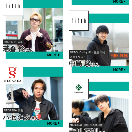
MORE
fifth PARK 店長
若倉 怜
さん
RETOUCH by fifth 銀座
MORE
スタイリスト
中島 駿
さん
MORE
REGASEA 代表
ハセタク
さん
MORE
NATURAL 渋谷 代表取締役
吉川 正訓