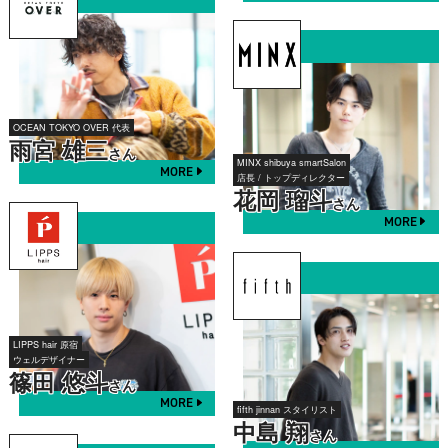
OCEAN TOKYO OVER 代表
雨宮 雄三
さん
MINX shibuya smartSalon
MORE
店長 / トップディレクター
花岡 瑠斗
さん
MORE
LIPPS hair 原宿
ウェルデザイナー
篠田 悠斗
さん
MORE
fifth jinnan スタイリスト
中島 翔
さん