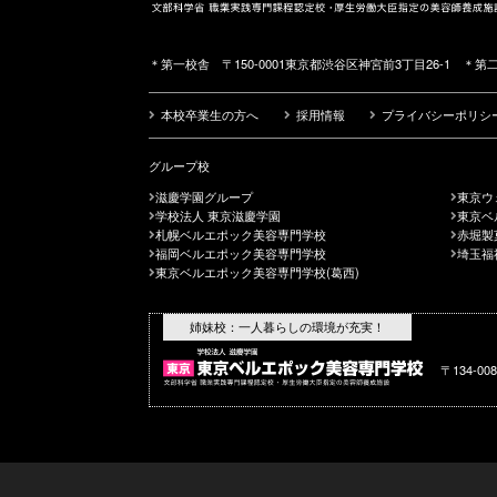
＊第一校舎 〒150-0001東京都渋谷区神宮前3丁目26-1 ＊第二
本校卒業生の方へ
採用情報
プライバシーポリシ
グループ校
滋慶学園グループ
東京ウ
学校法人 東京滋慶学園
東京ベ
札幌ベルエポック美容専門学校
赤堀製
福岡ベルエポック美容専門学校
埼玉福
東京ベルエポック美容専門学校(葛西)
姉妹校：一人暮らしの環境が充実！
〒134-0