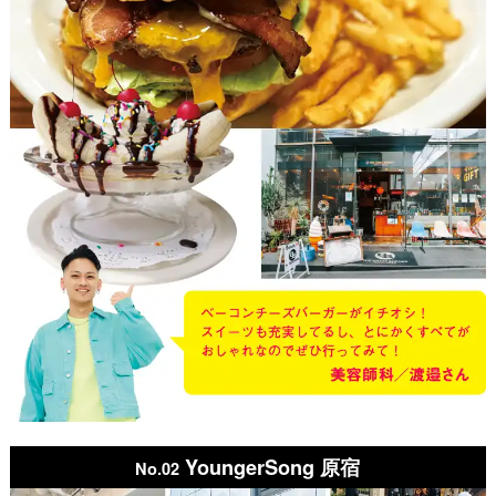
YoungerSong 原宿
No.02