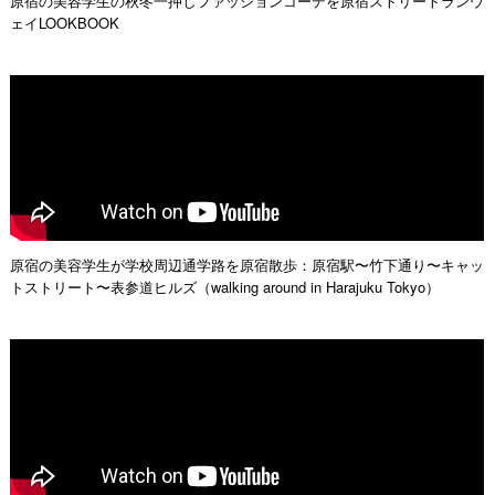
原宿の美容学生の秋冬一押しファッションコーデを原宿ストリートランウ
ェイLOOKBOOK
原宿の美容学生が学校周辺通学路を原宿散歩：原宿駅〜竹下通り〜キャッ
トストリート〜表参道ヒルズ（walking around in Harajuku Tokyo）