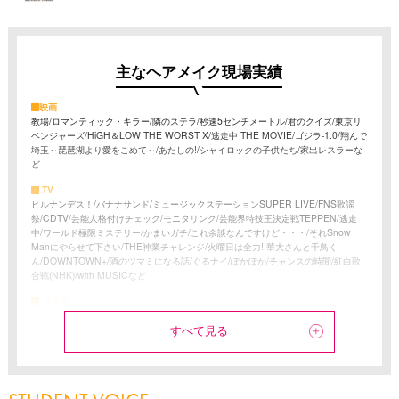
主なヘアメイク現場実績
映画
教場/ロマンティック・キラー/隣のステラ/秒速5センチメートル/君のクイズ/東京リ
ベンジャーズ/HiGH＆LOW THE WORST X/逃走中 THE MOVIE/ゴジラ-1.0/翔んで
埼玉～琵琶湖より愛をこめて～/あたしの!/シャイロックの子供たち/家出レスラーな
ど
TV
ヒルナンデス！/バナナサンド/ミュージックステーションSUPER LIVE/FNS歌謡
祭/CDTV/芸能人格付けチェック/モニタリング/芸能界特技王決定戦TEPPEN/逃走
中/ワールド極限ミステリー/かまいガチ/これ余談なんですけど・・・/それSnow
Manにやらせて下さい/THE神業チャレンジ/火曜日は全力! 華大さんと千鳥く
ん/DOWNTOWN+/酒のツマミになる話/ぐるナイ/ぽかぽか/チャンスの時間/紅白歌
合戦(NHK)/with MUSICなど
ドラマ
教場/This is I/地面師たち/シティーハンター/極悪女王/わかっていても/来世ではちゃ
んとします3/ONE DAY～聖夜のから騒ぎ～/春は短し恋せよ男子。/時をかけるな、
すべて見る
恋人たち/マイストロベリーフィルム/姪のメイ/Sugar Sugar Honey/君となら恋をし
てみても/初恋DOGs/DOPE 麻薬取締部特捜課/天久鷹央の推理カルテ/ひと夏の共犯
者 など
YouTube・配信番組