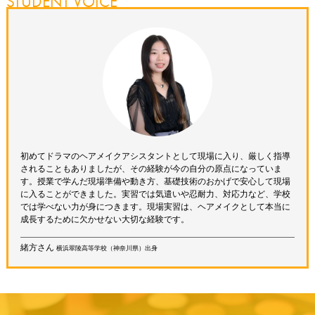
STUDENT VOICE
BMSG×ちゃんみなガールズグループオーディション『No No Girls』/PRODUCE
101 JAPAN season3/『THE FIRST TAKE』 Creepy Nuts/ブレイキングダウ
ン/THE LAST PIECEなど
CM
マクドナルド/LUUP/不二家ミルキー/Y！mobile/キリン一番搾り/DISH///やかんの麦
茶/LINEMO/アコム/Nintendo Switch/アート引越センター/Hilton/BOOKOFF/日
産/Schick FIRST TOKYO/どん兵衛/ニベア/花王/日清/第一三共/大正製薬/8×4/明治お
いしい牛乳/楽天/ニッセイ/ダイハツ/ジョージアコーヒー/アサヒスーパードライ/ウー
バーイーツ/ユニクロ/ツムツム など
MV・PV
HANA『Blue Jeans』/Snow Man『カリスマックス』/Travis Japan『Welcome To
Our Show Tonight』/Mrs.GREEN APPLE 『クスシキ』/SixTONES『GOLD』/ち
初めてドラマのヘアメイクアシスタントとして現場に入り、厳しく指導
ゃんみな『命日』/DISH//『Dreamer Drivers』/水曜日のカンパネラ『願いはぎょう
されることもありましたが、その経験が今の自分の原点になっていま
さん』/むくえな『2023年に流行った曲をメドレーにして歌ってみ
す。授業で学んだ現場準備や動き方、基礎技術のおかげで安心して現場
た！！』/Nissy『Rendezvous』/SUPER EIGHT『オオカミと彗星』/UNLAME『I
に入ることができました。実習では気遣いや忍耐力、対応力など、学校
am I』/Superﬂy『Ashes』/キョコロヒー『After you!』 など
では学べない力が身につきます。現場実習は、ヘアメイクとして本当に
ライブ
成長するために欠かせない大切な経験です。
三代目J SOUL BROTHERS『JSB LAND』/No No Girls THE FINAL/Mrs.GREEN
APPLE/Da-iCE/BE:FIRST/LDH/FANTASTICS/超ときめき宣伝部/Vaundy/THE
緒方さん
横浜翠陵高等学校（神奈川県）出身
RAMPAGE/僕が見たかった青空/XG/Number_i /FRUITS ZIPPER/CANDY
TUNE/TWICE/INI/ENHYPEN/TREASURE/人気歌謡祭（韓国）/KCON JAPAN
2024/2024 ENA K POP UP CHART SHOW IN JAPAN/AKB48武道館ライブ など
舞台
ヴァンゲリオンビヨンド/遥かなる時空の中で3/リフレインする君の声/遠き日の落