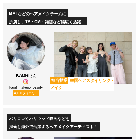
ME:Iなどのヘアメイクチームに
所属し、TV・CM・雑誌など幅広く活躍！
KAORI
さん
担当授業
韓国ヘアスタイリング・
メイク
kaori_makeup_beauty
4,100フォロワー
パリコレやハリウッド映画などを
担当し海外で活躍するヘアメイクアーティスト！