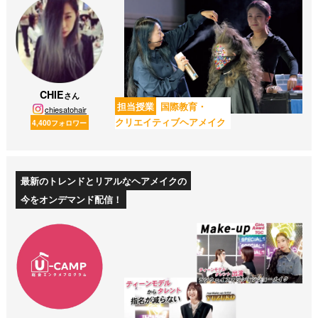
CHIE
さん
担当授業
国際教育・
chiesatohair
クリエイティブヘアメイク
4,400フォロワー
最新のトレンドとリアルなヘアメイクの
今をオンデマンド配信！