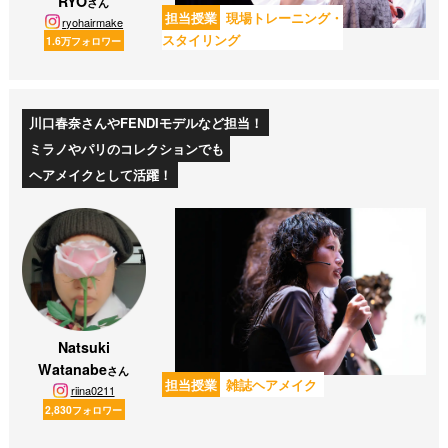
RYO
さん
担当授業
現場トレーニング・
ryohairmake
スタイリング
1.6万フォロワー
川口春奈さんやFENDIモデルなど担当！
ミラノやパリのコレクションでも
ヘアメイクとして活躍！
Natsuki
Watanabe
さん
担当授業
雑誌ヘアメイク
riina0211
2,830フォロワー