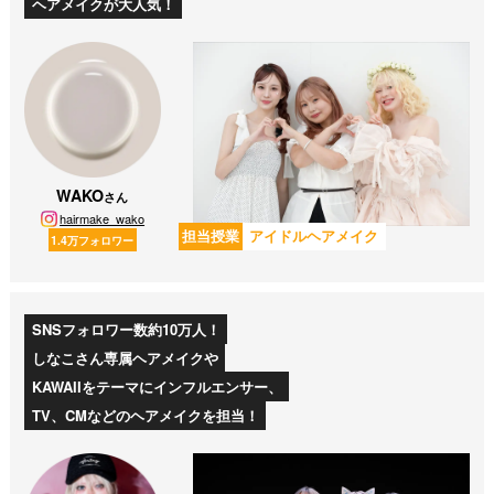
ヘアメイクが大人気！
WAKO
さん
hairmake_wako
担当授業
アイドルヘアメイク
1.4万フォロワー
SNSフォロワー数約10万人！
しなこさん専属ヘアメイクや
KAWAIIをテーマにインフルエンサー、
TV、CMなどのヘアメイクを担当！