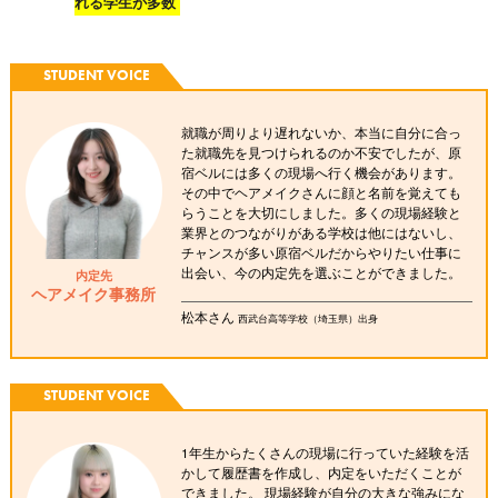
れる学生が多数
STUDENT VOICE
就職が周りより遅れないか、本当に自分に合っ
た就職先を見つけられるのか不安でしたが、原
宿ベルには多くの現場へ行く機会があります。
その中でヘアメイクさんに顔と名前を覚えても
らうことを大切にしました。多くの現場経験と
業界とのつながりがある学校は他にはないし、
チャンスが多い原宿ベルだからやりたい仕事に
出会い、今の内定先を選ぶことができました。
内定先
ヘアメイク事務所
松本さん
西武台高等学校（埼玉県）出身
STUDENT VOICE
1年生からたくさんの現場に行っていた経験を活
かして履歴書を作成し、内定をいただくことが
できました。 現場経験が自分の大きな強みにな