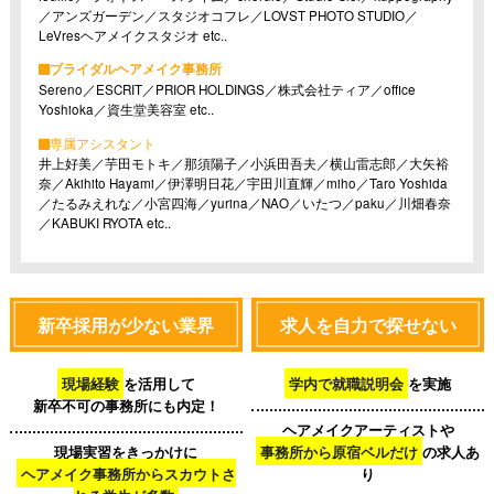
／アンズガーデン／スタジオコフレ／LOVST PHOTO STUDIO／
LeVresヘアメイクスタジオ etc..
ブライダルヘアメイク事務所
Sereno／ESCRIT／PRIOR HOLDINGS／株式会社ティア／oﬃce
Yoshioka／資生堂美容室 etc..
専属アシスタント
井上好美／芋田モトキ／那須陽子／小浜田吾夫／横山雷志郎／大矢裕
奈／Akihito Hayami／伊澤明日花／宇田川直輝／miho／Taro Yoshida
／たるみえれな／小宮四海／yurina／NAO／いたつ／paku／川畑春奈
／KABUKI RYOTA etc..
新卒採用が少ない業界
求人を自力で探せない
現場経験
を活用して
学内で就職説明会
を実施
新卒不可の事務所にも内定！
ヘアメイクアーティストや
現場実習をきっかけに
事務所から原宿ベルだけ
の求人あ
ヘアメイク事務所からスカウトさ
り