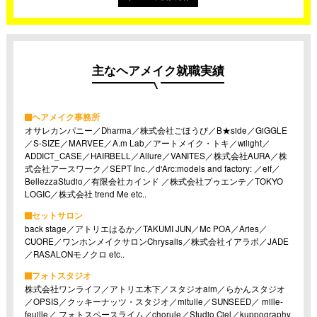
主なヘアメイク就職実績
ヘアメイク事務所
オサレカンパニー／Dharma／株式会社ごほうび／B★side／GiGGLE
／S-SIZE／MARVEE／A.m Lab／アートメイク・トキ／wilight／
ADDICT_CASE／HAIRBELL／Allure／VANITES／株式会社AURA／株
式会社アースワーク／SEPT Inc.／d'Arc:models and factory: ／eif／
BellezzaStudio／有限会社カインド ／株式会社プゥエンテ／TOKYO
LOGIC／株式会社 trend Me etc..
セットサロン
back stage／アトリエはるか／TAKUMI JUN／Mc POA／Aries／
CUORE／ワンホンメイクサロンChrysalis／株式会社イアラボ／JADE
／RASALONモノクロ etc..
フォトスタジオ
株式会社ワンライフ／アトリエ木下／スタジオaim／らかんスタジオ
／OPSIS／クッキーナッツ・スタジオ／mitulle／SUNSEED／ mille-
feuille／ フォトスペースライム／chorule／Studio Ciel／kuppography