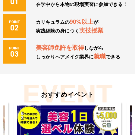
01
在学中から本物の現場実習に参加できる！
90%以上
カリキュラムの
が
POINT
02
実技授業
実践経験の身につく
美容師免許を取得
しながら
POINT
03
就職
しっかりヘアメイク業界に
できる
おすすめイベント