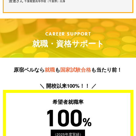
渡邊さん
千葉敬愛高等学校（千葉県）出身
CAREER SUPPORT
就職・資格サポート
原宿ベルなら
就職
も
国家試験合格
も当たり前！
＼ 開校以来100%！！ ／
希望者就職率
100
%
（2025年度実績）