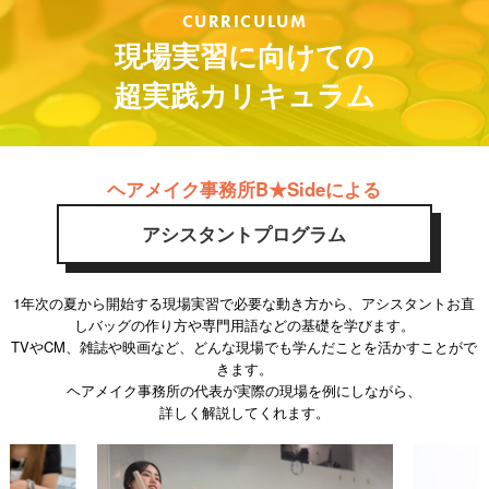
球/Annie,Get Your Freedom！/風都探偵/シャイニングな女たち/ファイナルファンタ
CURRICULUM
ジー など
現場実習に向けての
イベント
TikTok Awards Japan/Netﬂix『キング・ザ・ランド』イベント/国宝舞台挨拶/チェン
超実践カリキュラム
ソーマン上映舞台挨拶/ハイキュー公開記念特番/ONE PIECE112巻発売記念イベン
ト/スタバ新商品イベント など
雑誌・スチール
【雑誌】ELLE/NYLON JAPAN/Popteen/Vogue/ViVi 【広告】Dior/WEGO/SMエン
ターテインメント/VALENTINO など
ヘアメイク事務所B★Sideによる
アシスタントプログラム
1年次の夏から開始する現場実習で必要な動き方から、アシスタントお直
しバッグの作り方や専門用語などの基礎を学びます。
TVやCM、雑誌や映画など、どんな現場でも学んだことを活かすことがで
きます。
ヘアメイク事務所の代表が実際の現場を例にしながら、
詳しく解説してくれます。