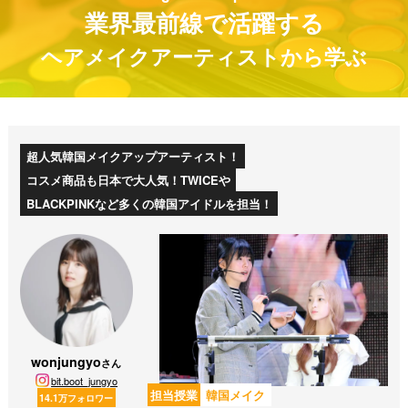
業界最前線で活躍する
ヘアメイクアーティストから学ぶ
超人気韓国メイクアップアーティスト！
コスメ商品も日本で大人気！TWICEや
BLACKPINKなど多くの韓国アイドルを担当！
wonjungyo
さん
bit.boot_jungyo
担当授業
韓国メイク
14.1万フォロワー