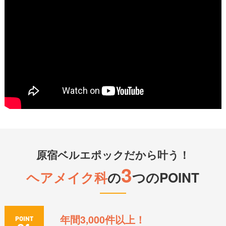
原宿ベルエポックだから叶う！
3
ヘアメイク科
の
つのPOINT
年間3,000件以上！
POINT