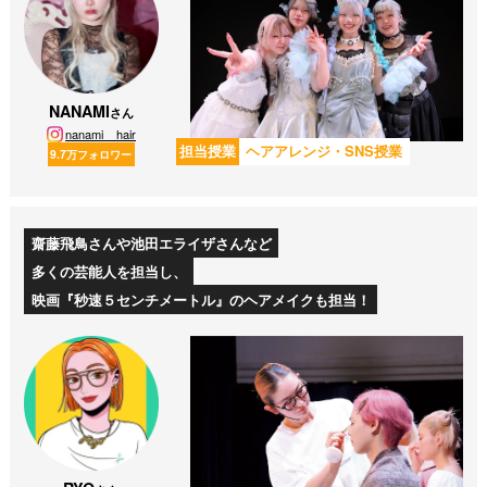
NANAMI
さん
nanami__hair
担当授業
ヘアアレンジ・SNS授業
9.7万フォロワー
齋藤飛鳥さんや池田エライザさんなど
多くの芸能人を担当し、
映画『秒速５センチメートル』のヘアメイクも担当！