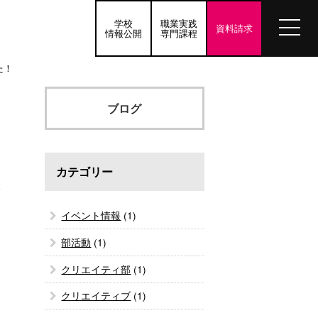
学校
職業実践
資料請求
情報公開
専門課程
た！
ブログ
カテゴリー
0
イベント情報
(1)
部活動
(1)
クリエイティ部
(1)
クリエイティブ
(1)