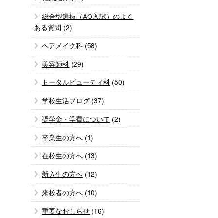
総合型選抜（AO入試）のよく
ある質問
(2)
ヘアメイク科
(58)
美容師科
(29)
トータルビューティ科
(50)
学校生活ブログ
(37)
奨学金・学費について
(2)
卒業生の方へ
(1)
在校生の方へ
(13)
新入生の方へ
(12)
来校者の方へ
(10)
重要なおしらせ
(16)