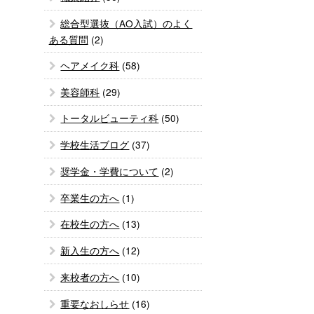
総合型選抜（AO入試）のよく
ある質問
(2)
ヘアメイク科
(58)
美容師科
(29)
トータルビューティ科
(50)
学校生活ブログ
(37)
奨学金・学費について
(2)
卒業生の方へ
(1)
在校生の方へ
(13)
新入生の方へ
(12)
来校者の方へ
(10)
重要なおしらせ
(16)