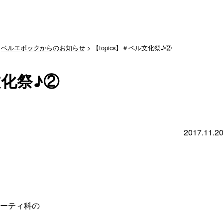
>
ベルエポックからのお知らせ
> 【topics】＃ベル文化祭♪②
文化祭♪②
2017.11.2
ーティ科の