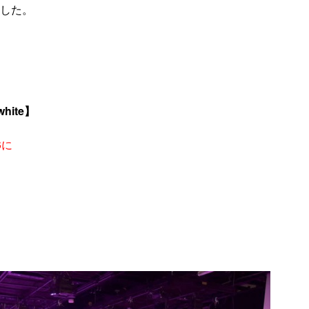
した。
hite】
S
に