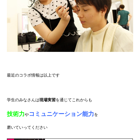
最近のコラボ情報は以上です
学生のみなさんは
現場実習
を通じてこれからも
技術力
コミュニケーション能力
や
を
磨いていってください