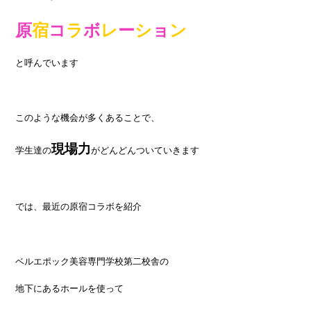
原
宿
コ
ラ
ボ
レ
ー
シ
ョ
ン
と呼んでいます
このような機会が多くあることで、
現場力
学生達の
がどんどんついていきます
では、最近の原宿コラボを紹介
ベルエポック美容専門学校第二校舎の
地下にあるホールを使って