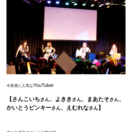
YouTuber
今若者に人気な
【さんこいち
、よきき
、まあたそ
、
さん
さん
さん
かいとうピンキー
、えむれな
】
さん
さん
ホールでのイベントに向けて、