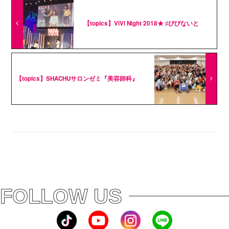
【topics】ViVi Night 2018★ ♯びびないと
【topics】SHACHUサロンゼミ『美容師科』
FOLLOW US