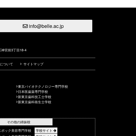
info@belle.ac.jp
神宮前3丁目18-4
について
サイトマップ
東京バイオテクノロジー専門学校
日本医歯薬専門学校
新東京歯科技工士学校
新東京歯科衛生士学校
その他の姉妹校
エポック美容専門学校
学校サイト