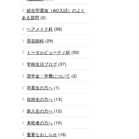
総合型選抜（AO入試）のよく
ある質問
(2)
ヘアメイク科
(58)
美容師科
(29)
トータルビューティ科
(50)
学校生活ブログ
(37)
奨学金・学費について
(2)
卒業生の方へ
(1)
在校生の方へ
(13)
新入生の方へ
(12)
来校者の方へ
(10)
重要なおしらせ
(16)