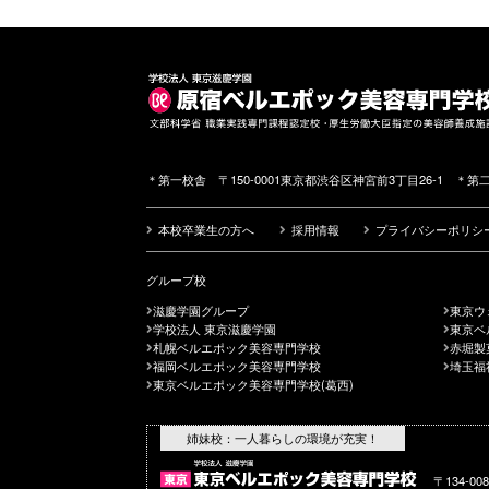
＊第一校舎 〒150-0001東京都渋谷区神宮前3丁目26-1 ＊第二
本校卒業生の方へ
採用情報
プライバシーポリシ
グループ校
滋慶学園グループ
東京ウ
学校法人 東京滋慶学園
東京ベ
札幌ベルエポック美容専門学校
赤堀製
福岡ベルエポック美容専門学校
埼玉福
東京ベルエポック美容専門学校(葛西)
姉妹校：一人暮らしの環境が充実！
〒134-0