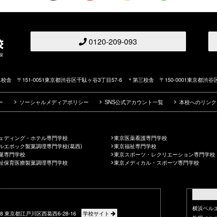
0120-209-093
校舎 〒151-0051東京都渋谷区千駄ヶ谷3丁目57-6 ＊第三校舎 〒150-0001東京都渋谷区
ー
ソーシャルメディアポリシー
SNS公式アカウント一覧
本校へのリンク
ェディング・ホテル専門学校
東京医薬看護専門学校
ルエポック製菓調理専門学校(葛西)
東京福祉専門学校
菓専門学校
東京スポーツ・レクリエーション専門学校
祉保育医療製菓調理専門学校
東京メディカル・スポーツ専門学校
横浜ベル
088 東京都江戸川区西葛西6-28-16
学校サイト