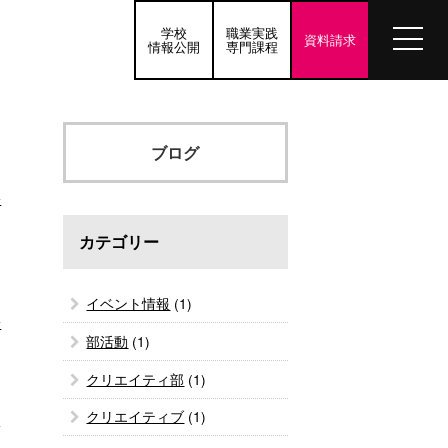
学校
職業実践
資料請求
情報公開
専門課程
ブログ
介
カテゴリー
イベント情報
(1)
む
部活動
(1)
クリエイティ部
(1)
クリエイティブ
(1)