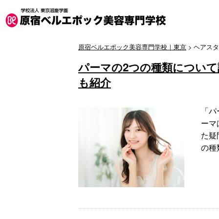
原宿ベルエポック美容専門学校｜東京
>
ヘアスタ
パーマの2つの種類につい
も紹介
「パ
ーマ
た疑
の種類