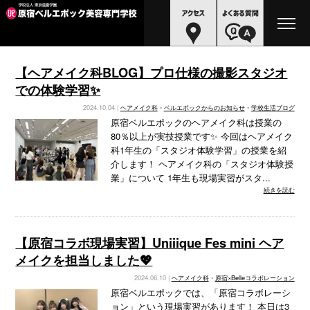
【ヘアメイク科BLOG】プロ仕様の撮影スタジオ
での体験学習✨
2024.10.04 |
ヘアメイク科
•
ベルエポックからのお知らせ
•
学校生活ブログ
原宿ベルエポックのヘアメイク科は授業の
80％以上が実技授業です✨ 今回はヘアメイク
科1年生の「スタジオ体験学習」の授業を紹
介します！ ヘアメイク科の「スタジオ体験授
業」について 1年生も現場実習がスタ...
続きを読む
【原宿コラボ現場実習】Uniiique Fes mini ヘア
メイクを担当しました💖
2024.06.10 |
ヘアメイク科
•
原宿×Belleコラボレーション
原宿ベルエポックでは、「原宿コラボレーシ
ョン」という現場実習があります！ 本日は3