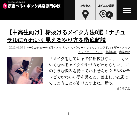
【中高生向け】垢抜けるメイク方法8選！ナチュ
ラルにかわいく見えるやり方を徹底解説
2026.01.07 |
トータルビューティ科
•
ネイリスト
•
ハウツー
•
ファッションアドバイザー
•
メイク
アップアーティスト
•
美容部員
•
職業紹介
「メイクをしているのに垢抜けない」 「かわ
いくなれるメイクのやり方がわからない」 こ
のような悩みを持っていませんか？ SNSやテ
レビでかわいい子を見ると、羨ましいと思っ
てしまうことがありますよね。垢抜...
続きを読む
｜