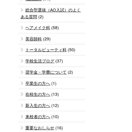
総合型選抜（AO入試）のよく
ある質問
(2)
ヘアメイク科
(58)
美容師科
(29)
トータルビューティ科
(50)
学校生活ブログ
(37)
奨学金・学費について
(2)
卒業生の方へ
(1)
在校生の方へ
(13)
新入生の方へ
(12)
来校者の方へ
(10)
重要なおしらせ
(16)