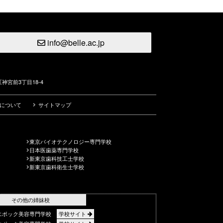
info@belle.ac.jp
神宮前3丁目18-4
について
サイトマップ
東京バイオテクノロジー専門学校
日本医歯薬専門学校
新東京歯科技工士学校
新東京歯科衛生士学校
その他の姉妹校
エポック美容専門学校
学校サイト