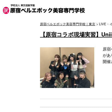
原宿ベルエポック美容専門学校｜東京
>
LIVE
【原宿コラボ現場実習】Uniii
原宿
があ
開催さ