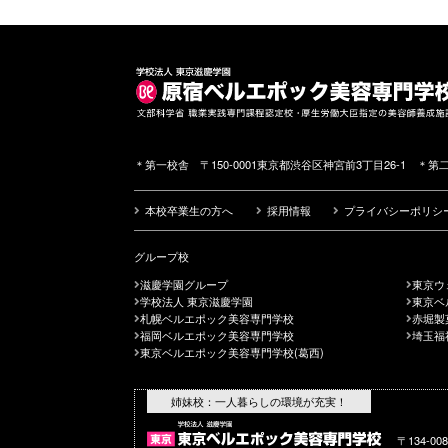
＊第一校舎 〒150-0001東京都渋谷区神宮前3丁目26-1 ＊第二
本校卒業生の方へ
採用情報
プライバシーポリシ
グループ校
滋慶学園グループ
東京ウ
学校法人 東京滋慶学園
東京ベ
札幌ベルエポック美容専門学校
赤堀製
福岡ベルエポック美容専門学校
埼玉福
東京ベルエポック美容専門学校(葛西)
姉妹校：一人暮らしの環境が充実！
〒134-0