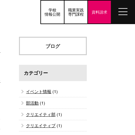
学校
職業実践
資料請求
情報公開
専門課程
ブログ
ン
カテゴリー
む
イベント情報
(1)
部活動
(1)
クリエイティ部
(1)
クリエイティブ
(1)