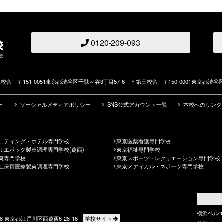
0120-209-093
校舎 〒151-0051東京都渋谷区千駄ヶ谷3丁目57-6 ＊第三校舎 〒150-0001東京都渋谷区
ー
ソーシャルメディアポリシー
SNS公式アカウント一覧
本校へのリンク
ェディング・ホテル専門学校
東京医薬看護専門学校
ルエポック製菓調理専門学校(葛西)
東京福祉専門学校
菓専門学校
東京スポーツ・レクリエーション専門学校
祉保育医療製菓調理専門学校
東京メディカル・スポーツ専門学校
横浜ベル
088 東京都江戸川区西葛西6-28-16
学校サイト