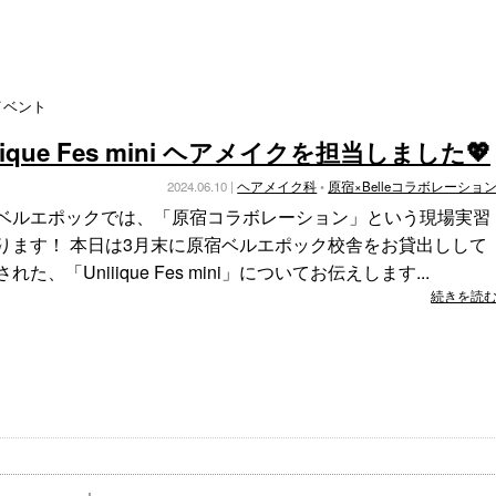
・イベント
que Fes mini ヘアメイクを担当しました💖
2024.06.10 |
ヘアメイク科
•
原宿×Belleコラボレーショ
ベルエポックでは、「原宿コラボレーション」という現場実習
ります！ 本日は3月末に原宿ベルエポック校舎をお貸出しして
れた、「Uniiique Fes mini」についてお伝えします...
続きを読