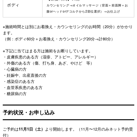
ボディ
カウンセリング→オイルマッサージ（背面＋前面脚＋お
腹orヘッドorデコルテから2部位選択）→お仕上げ
※施術時間とは別にお着換え・カウンセリングのお時間（20分）がかかり
ます。
（例：ボディ60分＋お着換え・カウンセリング20分→計80分）
※下記に当てはまる方は施術をお断りしています。
・皮膚疾患のある方（湿疹、アトピー、アレルギー）
・外傷のある方（傷、打ち身、あざ、やけど 等）
・心臓病の方
・妊娠中、出産直後の方
・感染症のある方
・血管系疾患のある方
・糖尿病の方
予約状況・お申し込み
ご予約は
11月1日（土）
より開始します。（11月〜12月のみネット予約受
付）