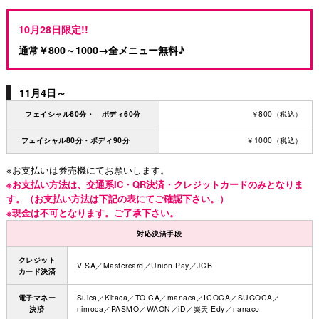
10月28日限定!!
通常￥800～1000→全メニュー無料♪
11月4日～
フェイシャル60分・ ボディ60分
￥800（税込）
フェイシャル80分・ボディ90分
￥1000（税込）
※お支払いは券売機にてお願いします。
※お支払い方法は、交通系IC・QR決済・クレジットカードのみとなりま
す。（お支払い方法は下記の表にてご確認下さい。）
※現金は不可となります。ご了承下さい。
対応決済手段
クレジット
VISA／Mastercard／Union Pay／JCB
カード決済
電子マネー
Suica／Kitaca／TOICA／manaca／ICOCA／SUGOCA／
決済
nimoca／PASMO／WAON／iD／楽天 Edy／nanaco