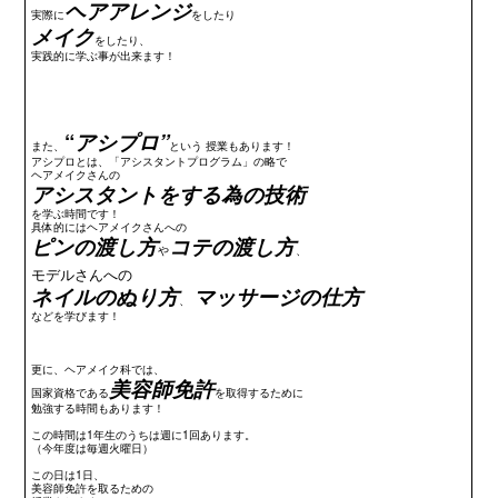
ヘアアレンジ
実際に
をしたり
メイク
をしたり、
実践的に学ぶ事が出来ます！
“
アシプロ”
また、
という 授業もあります！
アシプロとは、「アシスタントプログラム」の略で
ヘアメイクさんの
アシスタントをする為の技術
を学ぶ時間です！
具体的にはヘアメイクさんへの
ピンの渡し方
コテの渡し方
や
、
モデルさんへの
ネイルのぬり方
マッサージの仕方
、
などを学びます！
更に、ヘアメイク科では、
美容師免許
国家資格である
を取得するために
勉強する時間もあります！
この時間は1年生のうちは週に1回あります。
（今年度は毎週火曜日）
この日は1日、
美容師免許を取るための