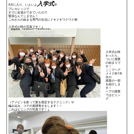
入学式
4月に入り、いよいよ
🌸
プレカレッジで
すでに友達ができていたので
緊張なんてしません！
これからの始まる専門の生活にドキドキワクワク🤩
入学式の時の写真です！↓
入学式が終
わったら、
ついに授業
の始まりで
す！
ここでヘア
メイク科1年
生の
授業の一部
を紹介しま
す！
ヘアの授業
ではピニン
グ
（アメピンを使って髪を固定するテクニック）や
編み込み、コテの基礎巻きをします！！
これはピニングの写真です！↓