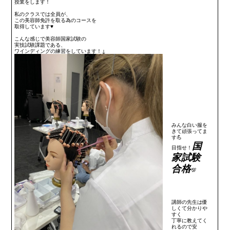
授業をします！
私のクラスでは全員が、
この美容師免許を取る為のコースを
取得しています♥
こんな感じで美容師国家試験の
実技試験課題である、
ワインディングの練習をしています！↓
みんな白い服を
きて頑張ってま
す💪
国
目指せ！
家試験
合格
💯
講師の先生は優
しくて分かりや
すく
丁寧に教えてく
れるので安