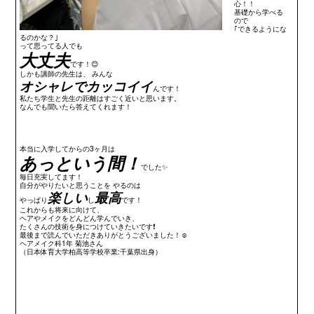
心！！
基礎から学べる
ので
｢できるようにな
るのかな？｣
って思ってる人でも
大丈夫
です！😊
しかも講師の先生は、 みんな
オシャレでカッコイイ
んです！
私たち学生と先生の距離はすごく近いと思います。
なんでも聞いたら答えてくれます！
本当に入学してからの3ヶ月は
あっという間！
でした✨
毎日充実してます！
自分がやりたいと思うことを やるのは
楽しい
最高
やっぱり
し
です！
これからも将来に向けて、
ヘアやメイクをどんどん学んでいき、
たくさんの技術を身につけていきたいです❗
最後まで読んでいただきありがとうございました！☺️
ヘアメイク科1年 菊池さん
（日本体育大学柏高等学校卒業:千葉県出身）