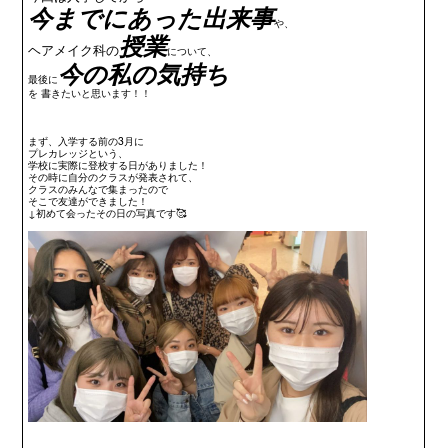
今までにあった出来事
や、
授業
ヘアメイク科の
について、
今の私の気持ち
最後に
を 書きたいと思います！！
まず、入学する前の3月に
プレカレッジという、
学校に実際に登校する日がありました！
その時に自分のクラスが発表されて、
クラスのみんなで集まったので
そこで友達ができました！
↓初めて会ったその日の写真です🥰