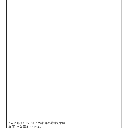
こんにちは！ ヘアメイク科1年の菊地です😊
今回は入学してから