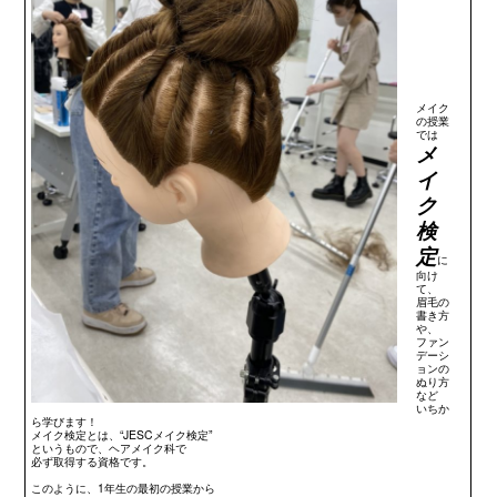
メイク
の授業
では
メ
イ
ク
検
定
に
向け
て、
眉毛の
書き方
や、
ファン
デーシ
ョンの
ぬり方
など
いちか
ら学びます！
メイク検定とは、“JESCメイク検定”
というもので、ヘアメイク科で
必ず取得する資格です。
このように、1年生の最初の授業から