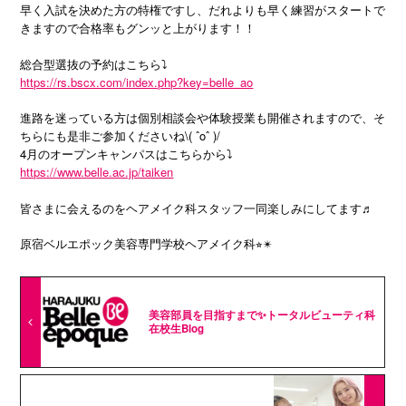
早く入試を決めた方の特権ですし、だれよりも早く練習がスタートで
きますので合格率もグンッと上がります！！
総合型選抜の予約はこちら⤵︎
https://rs.bscx.com/index.php?key=belle_ao
進路を迷っている方は個別相談会や体験授業も開催されますので、そ
ちらにも是非ご参加くださいね\( ˆoˆ )/
4月のオープンキャンパスはこちらから⤵︎
https://www.belle.ac.jp/taiken
皆さまに会えるのをヘアメイク科スタッフ一同楽しみにしてます♬
原宿ベルエポック美容専門学校ヘアメイク科⭐︎✴︎
美容部員を目指すまで✨トータルビューティ科
在校生Blog