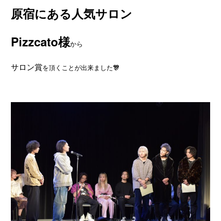
原宿にある
人気サロン
Pizzcato様
から
サロン賞
を頂くことが出来ました
🎊