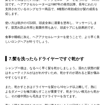
法です。ヘアアクセルレーターは1987年の発売以降、長年にわたり
支持されているロングセラー商品で、8種類の有効成分が髪の成長を
促します。
使い方は朝夕の1日2回、頭皮全体に適量を塗布し、マッサージしま
す。肌荒れ防止作用と殺菌作用もあり、頭皮ケアにも効果的です。
食事や睡眠に加え、ヘアアクセルレーターを使うことで、より早く美
しいロングヘアが叶うでしょう。
7.髪を洗ったらドライヤーですぐ乾かす
シャンプー後は、なるべく早く髪を乾かしましょう。濡れた状態の髪
はキューティクルがはがれやすいため、乾かすのが遅れると髪が傷み
やすくなります。
また、乾かすときはドライヤーを髪から10センチ以上離して、熱に
よるダメージを極力減らすことが重要です。乾きづらい根元から乾か
し、その後中間から毛先までドライヤーを当てます。