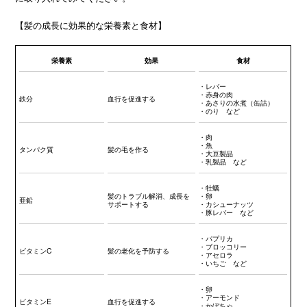
【髪の成長に効果的な栄養素と食材】
栄養素
効果
食材
・レバー
・赤身の肉
鉄分
血行を促進する
・あさりの水煮（缶詰）
・のり など
・肉
・魚
タンパク質
髪の毛を作る
・大豆製品
・乳製品 など
・牡蠣
髪のトラブル解消、成長を
・卵
亜鉛
サポートする
・カシューナッツ
・豚レバー など
・パプリカ
・ブロッコリー
ビタミンC
髪の老化を予防する
・アセロラ
・いちご など
・卵
・アーモンド
ビタミンE
血行を促進する
・かぼちゃ