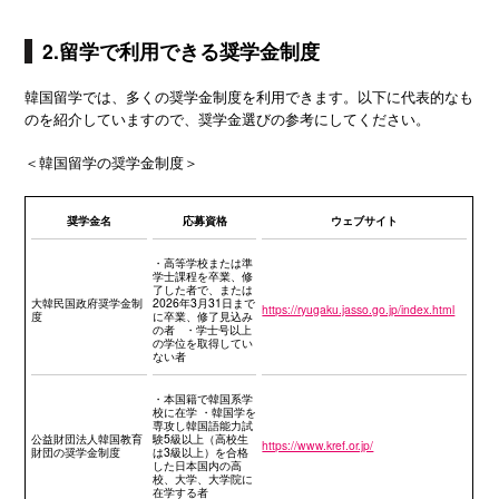
2.留学で利用できる奨学金制度
韓国留学では、多くの奨学金制度を利用できます。以下に代表的なも
のを紹介していますので、奨学金選びの参考にしてください。
＜韓国留学の奨学金制度＞
奨学金名
応募資格
ウェブサイト
・高等学校または準
学士課程を卒業、修
了した者で、または
大韓民国政府奨学金制
2026年3月31日まで
https://ryugaku.jasso.go.jp/index.html
度
に卒業、修了見込み
の者 ・学士号以上
の学位を取得してい
ない者
・本国籍で韓国系学
校に在学 ・韓国学を
専攻し韓国語能力試
公益財団法人韓国教育
験5級以上（高校生
https://www.kref.or.jp/
財団の奨学金制度
は3級以上）を合格
した日本国内の高
校、大学、大学院に
在学する者