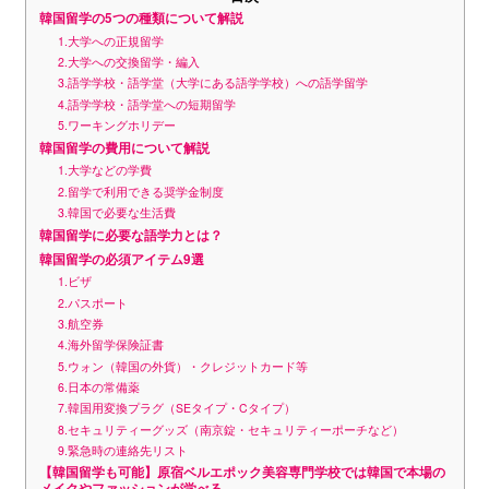
韓国留学の5つの種類について解説
1.大学への正規留学
2.大学への交換留学・編入
3.語学学校・語学堂（大学にある語学学校）への語学留学
4.語学学校・語学堂への短期留学
5.ワーキングホリデー
韓国留学の費用について解説
1.大学などの学費
2.留学で利用できる奨学金制度
3.韓国で必要な生活費
韓国留学に必要な語学力とは？
韓国留学の必須アイテム9選
1.ビザ
2.パスポート
3.航空券
4.海外留学保険証書
5.ウォン（韓国の外貨）・クレジットカード等
6.日本の常備薬
7.韓国用変換プラグ（SEタイプ・Cタイプ）
8.セキュリティーグッズ（南京錠・セキュリティーポーチなど）
9.緊急時の連絡先リスト
【韓国留学も可能】原宿ベルエポック美容専門学校では韓国で本場の
メイクやファッションが学べる