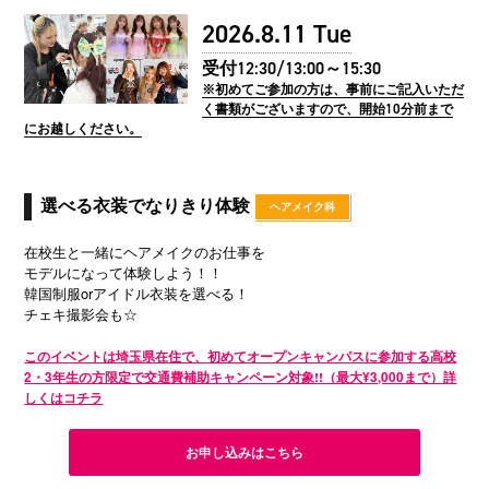
2026.8.11
Tue
受付12:30/13:00～15:30
※初めてご参加の方は、事前にご記入いただ
く書類がございますので、開始10分前まで
にお越しください。
選べる衣装でなりきり体験
ヘアメイク科
在校生と一緒にヘアメイクのお仕事を
モデルになって体験しよう！！
韓国制服orアイドル衣装を選べる！
チェキ撮影会も☆
このイベントは埼玉県在住で、初めてオープンキャンパスに参加する高校
2・3年生の方限定で交通費補助キャンペーン対象!!（最大¥3,000まで）詳
しくはコチラ
お申し込みはこちら