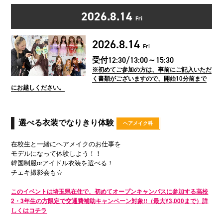
2026.8.14
Fri
2026.8.14
Fri
受付12:30/13:00～15:30
※初めてご参加の方は、事前にご記入いただ
く書類がございますので、開始10分前まで
にお越しください。
選べる衣装でなりきり体験
ヘアメイク科
在校生と一緒にヘアメイクのお仕事を
モデルになって体験しよう！！
韓国制服orアイドル衣装を選べる！
チェキ撮影会も☆
このイベントは埼玉県在住で、初めてオープンキャンパスに参加する高校
2・3年生の方限定で交通費補助キャンペーン対象!!（最大¥3,000まで）詳
しくはコチラ