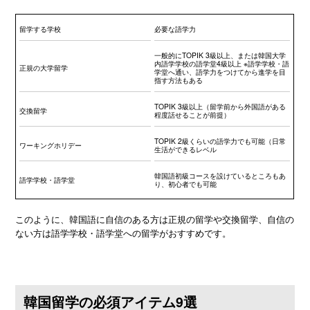
留学する学校
必要な語学力
一般的にTOPIK 3級以上、または韓国大学
内語学学校の語学堂4級以上 ※語学学校・語
正規の大学留学
学堂へ通い、語学力をつけてから進学を目
指す方法もある
TOPIK 3級以上（留学前から外国語がある
交換留学
程度話せることが前提）
TOPIK 2級くらいの語学力でも可能（日常
ワーキングホリデー
生活ができるレベル
韓国語初級コースを設けているところもあ
語学学校・語学堂
り、初心者でも可能
このように、韓国語に自信のある方は正規の留学や交換留学、自信の
ない方は語学学校・語学堂への留学がおすすめです。
韓国留学の必須アイテム9選