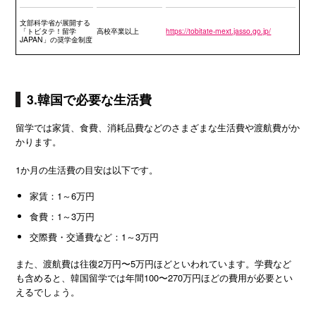
文部科学省が展開する
「トビタテ！留学
高校卒業以上
https://tobitate-mext.jasso.go.jp/
JAPAN」の奨学金制度
3.韓国で必要な生活費
留学では家賃、食費、消耗品費などのさまざまな生活費や渡航費がか
かります。
1か月の生活費の目安は以下です。
家賃：1～6万円
食費：1～3万円
交際費・交通費など：1～3万円
また、渡航費は往復2万円〜5万円ほどといわれています。学費など
も含めると、韓国留学では年間100〜270万円ほどの費用が必要とい
えるでしょう。