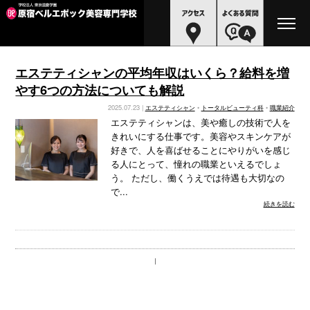
エステティシャンの平均年収はいくら？給料を増
やす6つの方法についても解説
2025.07.23 |
エステティシャン
•
トータルビューティ科
•
職業紹介
エステティシャンは、美や癒しの技術で人を
きれいにする仕事です。美容やスキンケアが
好きで、人を喜ばせることにやりがいを感じ
る人にとって、憧れの職業といえるでしょ
う。 ただし、働くうえでは待遇も大切なの
で...
続きを読む
｜