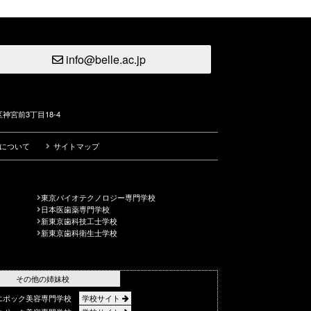
info@belle.ac.jp
神宮前3丁目18-4
について
サイトマップ
東京バイオテクノロジー専門学校
日本医歯薬専門学校
新東京歯科技工士学校
新東京歯科衛生士学校
その他の姉妹校
エポック美容専門学校
学校サイト