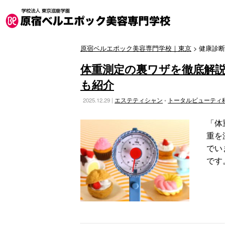
原宿ベルエポック美容専門学校｜東京
>
健康診断
体重測定の裏ワザを徹底解
も紹介
2025.12.29 |
エステティシャン
•
トータルビューティ
「体
重を
でい
です。