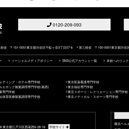
0120-209-093
校舎 〒151-0051東京都渋谷区千駄ヶ谷3丁目57-6 ＊第三校舎 〒150-0001東京都渋谷区
ー
ソーシャルメディアポリシー
SNS公式アカウント一覧
本校へのリンク
ェディング・ホテル専門学校
東京医薬看護専門学校
ルエポック製菓調理専門学校(葛西)
東京福祉専門学校
菓専門学校
東京スポーツ・レクリエーション専門学校
祉保育医療製菓調理専門学校
東京メディカル・スポーツ専門学校
横浜ベル
088 東京都江戸川区西葛西6-28-16
学校サイト