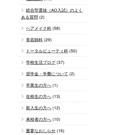
総合型選抜（AO入試）のよく
ある質問
(2)
ヘアメイク科
(58)
美容師科
(29)
トータルビューティ科
(50)
学校生活ブログ
(37)
奨学金・学費について
(2)
卒業生の方へ
(1)
在校生の方へ
(13)
新入生の方へ
(12)
来校者の方へ
(10)
重要なおしらせ
(16)