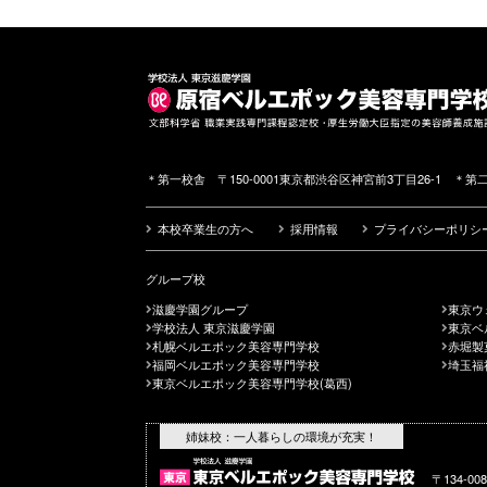
＊第一校舎 〒150-0001東京都渋谷区神宮前3丁目26-1 ＊第二
本校卒業生の方へ
採用情報
プライバシーポリシ
グループ校
滋慶学園グループ
東京ウ
学校法人 東京滋慶学園
東京ベ
札幌ベルエポック美容専門学校
赤堀製
福岡ベルエポック美容専門学校
埼玉福
東京ベルエポック美容専門学校(葛西)
姉妹校：一人暮らしの環境が充実！
〒134-0