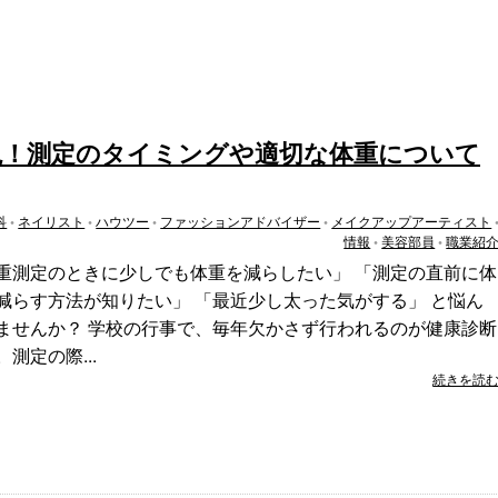
説！測定のタイミングや適切な体重について
科
•
ネイリスト
•
ハウツー
•
ファッションアドバイザー
•
メイクアップアーティスト
情報
•
美容部員
•
職業紹
重測定のときに少しでも体重を減らしたい」 「測定の直前に体
減らす方法が知りたい」 「最近少し太った気がする」 と悩ん
ませんか？ 学校の行事で、毎年欠かさず行われるのが健康診断
測定の際...
続きを読