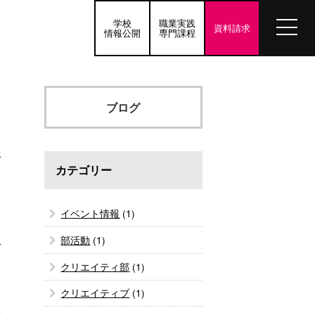
学校
職業実践
資料請求
情報公開
専門課程
ブログ
•
介
カテゴリー
イベント情報
(1)
部活動
(1)
む
クリエイティ部
(1)
クリエイティブ
(1)