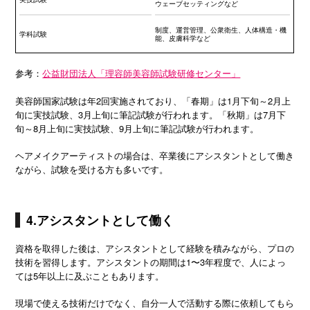
ウェーブセッティングなど
制度、運営管理、公衆衛生、人体構造・機
学科試験
能、皮膚科学など
参考：
公益財団法人「理容師美容師試験研修センター」
美容師国家試験は年2回実施されており、「春期」は1月下旬～2月上
旬に実技試験、3月上旬に筆記試験が行われます。「秋期」は7月下
旬～8月上旬に実技試験、9月上旬に筆記試験が行われます。
ヘアメイクアーティストの場合は、卒業後にアシスタントとして働き
ながら、試験を受ける方も多いです。
4.アシスタントとして働く
資格を取得した後は、アシスタントとして経験を積みながら、プロの
技術を習得します。アシスタントの期間は1〜3年程度で、人によっ
ては5年以上に及ぶこともあります。
現場で使える技術だけでなく、自分一人で活動する際に依頼してもら