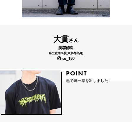
大貫
さん
美容師科
私立豊南高校(東京都出身)
r.o_180
POINT
POINT
黒で統一感を出しました！