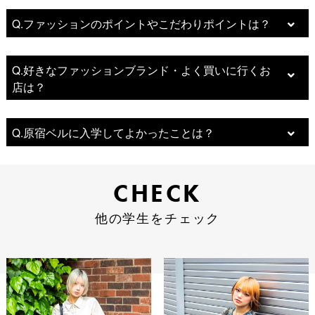
Q.ファッションのポイントやこだわりポイントは？
Q.好きなファッションブランド・よく買いに行くお
店は？
Q.原宿ベルに入学してよかったことは？
CHECK
CHECK
他の学生をチェック
他の学生をチェック