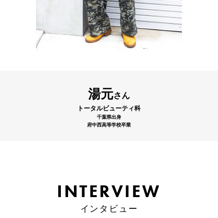
湯元
さん
トータルビューティ科
千葉県出身
府中西高等学校卒業
INTERVIEW
INTERVIEW
インタビュー
インタビュー