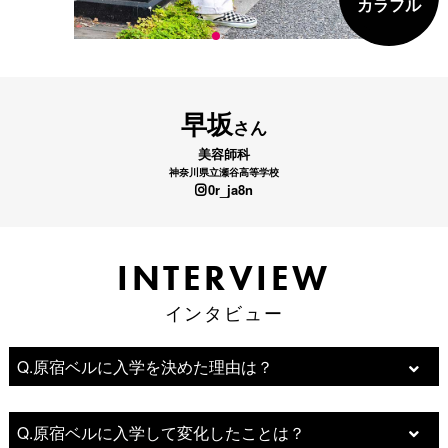
カラフル
早坂
さん
美容師科
神奈川県立瀬谷高等学校
0r_ja8n
INTERVIEW
INTERVIEW
インタビュー
インタビュー
Q.原宿ベルに入学を決めた理由は？
Q.原宿ベルに入学して変化したことは？