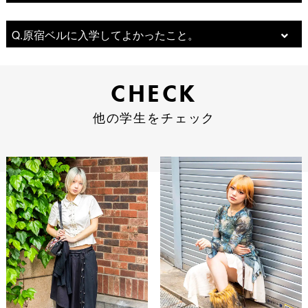
Q.原宿ベルに入学してよかったこと。
CHECK
CHECK
他の学生をチェック
他の学生をチェック