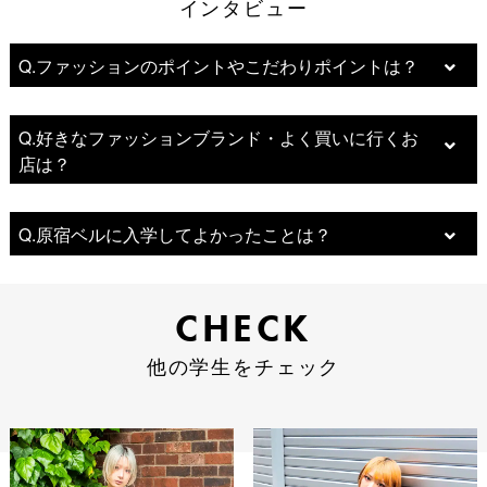
インタビュー
インタビュー
Q.ファッションのポイントやこだわりポイントは？
Q.好きなファッションブランド・よく買いに行くお
店は？
Q.原宿ベルに入学してよかったことは？
CHECK
CHECK
他の学生をチェック
他の学生をチェック