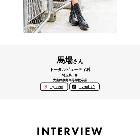
馬場
さん
トータルビューティ科
埼玉県出身
大宮武蔵野高等学校卒業
_ynahx
_ynahx2
INTERVIEW
INTERVIEW