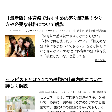
【最新版】体育祭でおすすめの盛り髪7選！やり
方や必要な材料について解説
2026.03.25 |
ハウツー
•
ヘアメイクアーティスト
•
ヘアメイク科
•
美容師
•
美容師科
•
職業紹介
「体育祭の盛り髪のやり方がわからない」
「材料は何を使ったらいいの？」 「控えめな
盛り髪でもかわいくできる？」 などと悩んで
いませんか？ SNSなどで体育祭の盛り髪を見
て「挑戦したいな」と思っても、ア...
続きを読む
セラピストとは？4つの種類や仕事内容について
詳しく解説
2026.02.20 |
エステティシャン
•
トータルビューティ科
•
職業紹介
セラピストとは、専門的な知識やスキルを用
いて、心身に不調を抱える方のケアをする職
業です。 主に4つの種類に分かれており、そ