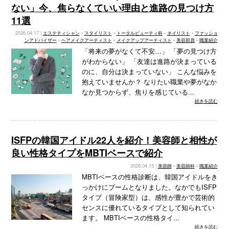
ない」今、焦らなくていい理由と進路の見つけ方
11選
2026.04.17 |
エステティシャン
•
スタイリスト
•
トータルビューティ科
•
ネイリスト
•
ファッショ
ンアドバイザー
•
ヘアメイクアーティスト
•
メイクアップアーティスト
•
美容部員
•
職業紹介
「将来の夢がなくて不安…」 「夢の見つけ方
がわからない」 「友達は進路が決まっている
のに、自分は決まっていない」 こんな悩みを
抱えていませんか？ なりたい職業や夢がなか
なか見つからず、焦りを感じている...
続きを読む
ISFPの韓国アイドル22人を紹介！美容師と相性が
良い性格タイプをMBTIベースで紹介
2026.04.15 |
美容師
•
美容師科
•
職業紹介
MBTIベースの性格診断は、韓国アイドルをき
っかけにブームとなりました。なかでもISFP
タイプ（冒険家型）は、感性が豊かで芸術的
センスに優れているタイプとして知られてい
ます。 MBTIベースの性格タイ...
続きを読む