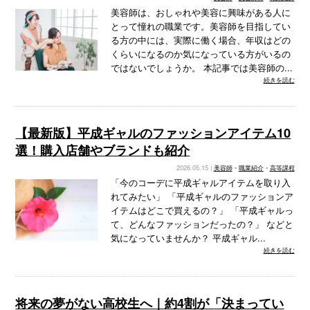
美容師は、おしゃれや美容に興味がある人に
とって憧れの職業です。美容師を目指してい
る方の中には、実際に働く場合、年収はどの
くらいになるのか気になっている方がいるの
ではないでしょうか。 本記事では美容師の...
続きを読む
【最新版】平成ギャルのファッションアイテム10
選！購入店舗やブランドも紹介
2026.05.15 |
美容師
•
職業紹介
•
高等課程
「今のコーデに平成ギャルアイテムを取り入
れてみたい」 「平成ギャルのファッションア
イテムはどこで買えるの？」 「平成ギャルっ
て、どんなファッションだったの？」 などと
気になっていませんか？ 平成ギャル...
続きを読む
将来の夢がない高校生へ｜約4割が「決まってい