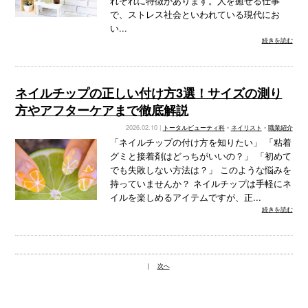
れぞれに特徴があります。人を癒せる仕事
で、ストレス社会といわれている現代にお
い...
続きを読む
ネイルチップの正しい付け方3選！サイズの測り
方やアフターケアまで徹底解説
2026.02.10 |
トータルビューティ科
•
ネイリスト
•
職業紹介
「ネイルチップの付け方を知りたい」 「粘着
グミと接着剤はどっちがいいの？」 「初めて
でも失敗しない方法は？」 このような悩みを
持っていませんか？ ネイルチップは手軽にネ
イルを楽しめるアイテムですが、正...
続きを読む
｜
次へ