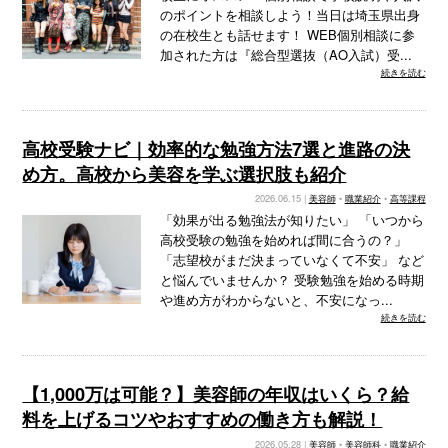
のポイントを相談しよう！当日は埼玉県出身
の在校生とも話せます！ WEB個別相談に参
加された方は『総合型選抜（AO入試）受...
続きを読む
高校受験ナビ｜効率的な勉強方法7選と進路の決
め方。高校から美容を学ぶ選択肢も紹介
2026.06.15 |
美容師
•
職業紹介
•
高等課程
「効果が出る勉強法が知りたい」 「いつから
高校受験の勉強を始めれば間に合うの？」
「志望校がまだ決まっていなくて不安」 など
と悩んでいませんか？ 受験勉強を始める時期
や進め方がわからないと、不安になっ...
続きを読む
【1,000万は可能？】美容師の年収はいくら？給
料を上げるコツやおすすめの働き方も解説！
2026.05.28 |
美容師
•
美容師科
•
職業紹介