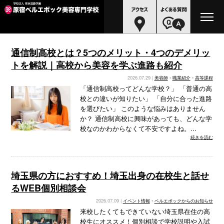
通信制高校とは？5つのメリット・4つのデメリッ
トを解説｜高校から美容を学ぶ進路も紹介
2026.07.29 |
美容師
•
職業紹介
•
高等課程
「通信制高校ってどんな学校？」 「普通の高
校との違いが知りたい」 「自分に合った進路
を選びたい」 このような悩みはありません
か？ 通信制高校に興味があっても、どんな学
校なのかわからなくて不安ですよね。...
続きを読む
埼玉県の方におすすめ！埼玉出身の在校生と話せ
るWEB個別相談会
2026.07.09 |
イベント情報
•
ベルエポックからのお知らせ
来校したくてもできていない埼玉県在住の高
校生にオススメ！個別相談で学校説明や入試