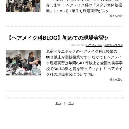
介します！ ヘアメイク科の「スタジオ体験授
業」について 1年生も現場実習がスタ...
続きを読む
【ヘアメイク科BLOG】初めての現場実習✨
2024.08.30 |
ヘアメイク科
•
学校生活ブログ
原宿ベルエポックのヘアメイク科は授業の
80％以上が実技授業です✨ なかでもヘアメイ
ク現場実習は年間2,400件以上と全国の美容学
校でNo.1の数と質を誇っています！ ヘアメイ
ク科の現場実習について 前...
続きを読む
前へ
｜
次へ