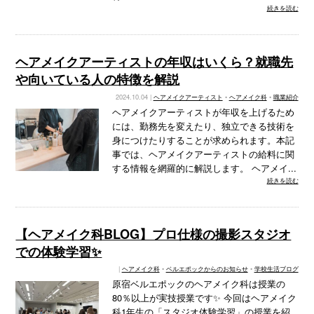
続きを読む
ヘアメイクアーティストの年収はいくら？就職先
や向いている人の特徴を解説
2024.10.04 |
ヘアメイクアーティスト
•
ヘアメイク科
•
職業紹介
ヘアメイクアーティストが年収を上げるため
には、勤務先を変えたり、独立できる技術を
身につけたりすることが求められます。本記
事では、ヘアメイクアーティストの給料に関
する情報を網羅的に解説します。 ヘアメイ...
続きを読む
【ヘアメイク科BLOG】プロ仕様の撮影スタジオ
での体験学習✨
|
ヘアメイク科
•
ベルエポックからのお知らせ
•
学校生活ブログ
原宿ベルエポックのヘアメイク科は授業の
80％以上が実技授業です✨ 今回はヘアメイク
科1年生の「スタジオ体験学習」の授業を紹