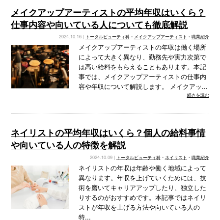
メイクアップアーティストの平均年収はいくら？
仕事内容や向いている人についても徹底解説
2024.10.16 |
トータルビューティ科
•
メイクアップアーティスト
•
職業紹介
メイクアップアーティストの年収は働く場所
によって大きく異なり、勤務先や実力次第で
は高い給料をもらえることもあります。本記
事では、メイクアップアーティストの仕事内
容や年収について解説します。 メイクアッ...
続きを読む
ネイリストの平均年収はいくら？個人の給料事情
や向いている人の特徴を解説
2024.10.09 |
トータルビューティ科
•
ネイリスト
•
職業紹介
ネイリストの年収は年齢や働く地域によって
異なります。年収を上げていくためには、技
術を磨いてキャリアアップしたり、独立した
りするのがおすすめです。本記事ではネイリ
ストが年収を上げる方法や向いている人の
特...