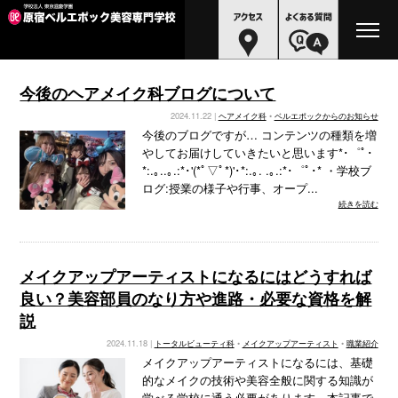
今後のヘアメイク科ブログについて
2024.11.22 |
ヘアメイク科
•
ベルエポックからのお知らせ
今後のブログですが… コンテンツの種類を増
やしてお届けしていきたいと思います*･゜ﾟ･
*:.｡..｡.:*･'(*ﾟ▽ﾟ*)'･*:.｡. .｡.:*･゜ﾟ･* ・学校ブ
ログ:授業の様子や行事、オープ...
続きを読む
メイクアップアーティストになるにはどうすれば
良い？美容部員のなり方や進路・必要な資格を解
説
2024.11.18 |
トータルビューティ科
•
メイクアップアーティスト
•
職業紹介
メイクアップアーティストになるには、基礎
的なメイクの技術や美容全般に関する知識が
学べる学校に通う必要があります。本記事で