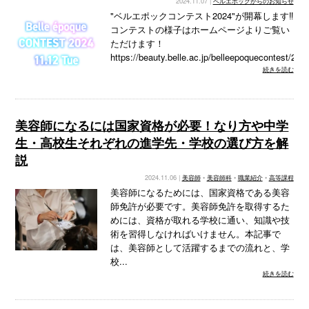
2024.11.07 |
ベルエポックからのお知らせ
"ベルエポックコンテスト2024"が開幕します‼️
コンテストの様子はホームページよりご覧い
ただけます！
https://beauty.belle.ac.jp/belleepoquecontest/20...
続きを読む
美容師になるには国家資格が必要！なり方や中学
生・高校生それぞれの進学先・学校の選び方を解
説
2024.11.06 |
美容師
•
美容師科
•
職業紹介
•
高等課程
美容師になるためには、国家資格である美容
師免許が必要です。美容師免許を取得するた
めには、資格が取れる学校に通い、知識や技
術を習得しなければいけません。本記事で
は、美容師として活躍するまでの流れと、学
校...
続きを読む