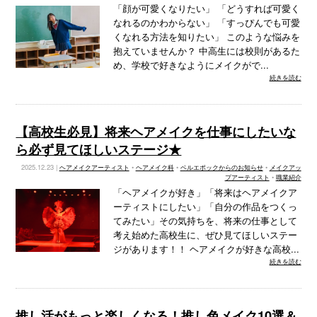
「顔が可愛くなりたい」 「どうすれば可愛く
なれるのかわからない」 「すっぴんでも可愛
くなれる方法を知りたい」 このような悩みを
抱えていませんか？ 中高生には校則があるた
め、学校で好きなようにメイクがで...
続きを読む
【高校生必見】将来ヘアメイクを仕事にしたいな
ら必ず見てほしいステージ★
2025.12.23 |
ヘアメイクアーティスト
•
ヘアメイク科
•
ベルエポックからのお知らせ
•
メイクアッ
プアーティスト
•
職業紹介
「ヘアメイクが好き」「将来はヘアメイクア
ーティストにしたい」「自分の作品をつくっ
てみたい」その気持ちを、将来の仕事として
考え始めた高校生に、ぜひ見てほしいステー
ジがあります！！ ヘアメイクが好きな高校...
続きを読む
推し活がもっと楽しくなる！推し色メイク10選＆