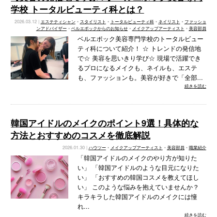
学校 トータルビューティ科とは？
2026.03.12 |
エステティシャン
•
スタイリスト
•
トータルビューティ科
•
ネイリスト
•
ファッショ
ンアドバイザー
•
ベルエポックからのお知らせ
•
メイクアップアーティスト
•
美容部員
ベルエポック美容専門学校のトータルビュー
ティ科について紹介！ ☆ トレンドの発信地
で☆ 美容を思いきり学び☆ 現場で活躍でき
るプロになるメイクも、ネイルも、エステ
も、ファッションも。美容が好きで「全部...
続きを読む
韓国アイドルのメイクのポイント9選！具体的な
方法とおすすめのコスメを徹底解説
2026.01.30 |
ハウツー
•
メイクアップアーティスト
•
美容部員
•
職業紹介
「韓国アイドルのメイクのやり方が知りた
い」 「韓国アイドルのような目元になりた
い」 「おすすめの韓国コスメを教えてほし
い」 このような悩みを抱えていませんか？
キラキラした韓国アイドルのメイクには憧
れ...
続きを読む