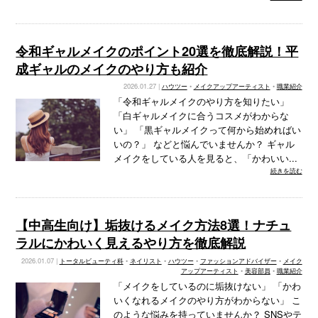
令和ギャルメイクのポイント20選を徹底解説！平
成ギャルのメイクのやり方も紹介
2026.01.27 |
ハウツー
•
メイクアップアーティスト
•
職業紹介
「令和ギャルメイクのやり方を知りたい」
「白ギャルメイクに合うコスメがわからな
い」 「黒ギャルメイクって何から始めればい
いの？」 などと悩んでいませんか？ ギャル
メイクをしている人を見ると、「かわいい...
続きを読む
【中高生向け】垢抜けるメイク方法8選！ナチュ
ラルにかわいく見えるやり方を徹底解説
2026.01.07 |
トータルビューティ科
•
ネイリスト
•
ハウツー
•
ファッションアドバイザー
•
メイク
アップアーティスト
•
美容部員
•
職業紹介
「メイクをしているのに垢抜けない」 「かわ
いくなれるメイクのやり方がわからない」 こ
のような悩みを持っていませんか？ SNSやテ