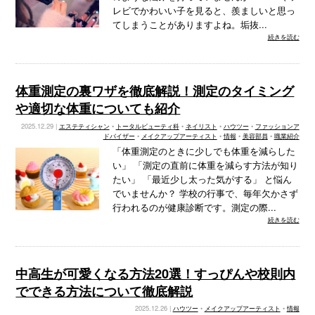
レビでかわいい子を見ると、羨ましいと思っ
てしまうことがありますよね。垢抜...
続きを読む
体重測定の裏ワザを徹底解説！測定のタイミング
や適切な体重についても紹介
2025.12.29 |
エステティシャン
•
トータルビューティ科
•
ネイリスト
•
ハウツー
•
ファッションア
ドバイザー
•
メイクアップアーティスト
•
情報
•
美容部員
•
職業紹介
「体重測定のときに少しでも体重を減らした
い」 「測定の直前に体重を減らす方法が知り
たい」 「最近少し太った気がする」 と悩ん
でいませんか？ 学校の行事で、毎年欠かさず
行われるのが健康診断です。測定の際...
続きを読む
中高生が可愛くなる方法20選！すっぴんや校則内
でできる方法について徹底解説
2025.12.26 |
ハウツー
•
メイクアップアーティスト
•
情報