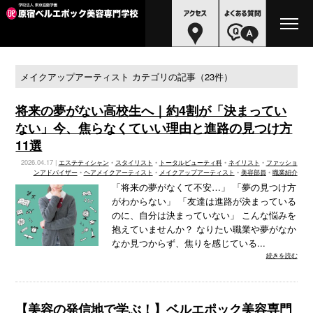
メイクアップアーティスト カテゴリの記事（23件）
将来の夢がない高校生へ｜約4割が「決まってい
ない」今、焦らなくていい理由と進路の見つけ方
11選
2026.04.17 |
エステティシャン
•
スタイリスト
•
トータルビューティ科
•
ネイリスト
•
ファッショ
ンアドバイザー
•
ヘアメイクアーティスト
•
メイクアップアーティスト
•
美容部員
•
職業紹介
「将来の夢がなくて不安…」 「夢の見つけ方
がわからない」 「友達は進路が決まっている
のに、自分は決まっていない」 こんな悩みを
抱えていませんか？ なりたい職業や夢がなか
なか見つからず、焦りを感じている...
続きを読む
【美容の発信地で学ぶ！】ベルエポック美容専門