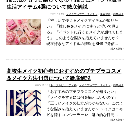
生活アイテム4選について徹底解説
2025.11.19 |
メイクアップアーティスト
•
美容部員
•
職業紹介
「推し活で使えるメイクアイテムが知りた
い」 「推し色をメイクに使うと浮いて見え
る」 「イベントに行くとメイクが崩れてしま
う」 このような悩みを抱えていませんか？
現在好きなアイドルの情報をSNSで発信...
続きを読む
高校生メイク初⼼者におすすめのプチプラコスメ
＆メイク方法11選について徹底解説
2025.11.13 |
トータルビューティ科
•
メイクアップアーティスト
•
職業紹介
「おすすめのプチプラコスメが知りたい」
「メイクをするには何を揃えばいいの？」
「正しいメイクの仕方がわからない」 このよ
うな悩みを抱えていませんか？ メイクはニキ
ビを隠すコンシーラーや、魅力的な目元...
続きを読む